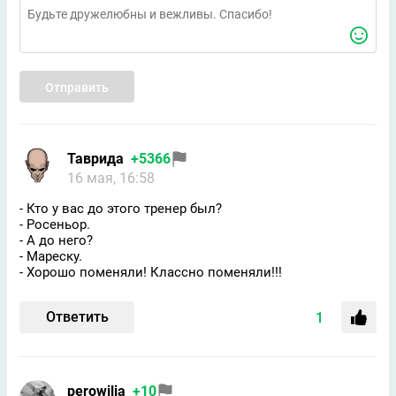
Отправить
Таврида
+5366
16 мая, 16:58
- Кто у вас до этого тренер был?
- Росеньор.
- А до него?
- Мареску.
- Хорошо поменяли! Классно поменяли!!!
Ответить
1
perowilia
+10