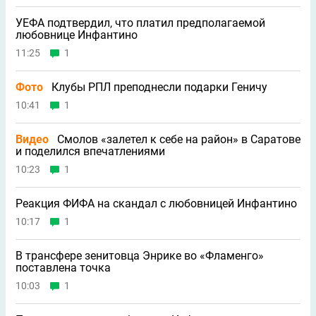
УЕФА подтвердил, что платил предполагаемой
любовнице Инфантино
11:25
1
Фото
Клубы РПЛ преподнесли подарки Геничу
10:41
1
Видео
Смолов «залетел к себе на район» в Саратове
и поделился впечатлениями
10:23
1
Реакция ФИФА на скандал с любовницей Инфантино
10:17
1
В трансфере зенитовца Энрике во «Фламенго»
поставлена точка
10:03
1