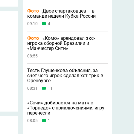
Фото
Двое спартаковцев – в
команде недели Кубка России
09:10
4
Фото
«Комо» арендовал экс-
игрока сборной Бразилии и
«Манчестер Сити»
08:55
Тесть Глушенкова объяснил, за
счет чего игрок сделал хет-трик в
Оренбурге
08:31
11
«Сочи» добирается на матч с
«Торпедо» с приключениями, игру
перенесли
08:05
1