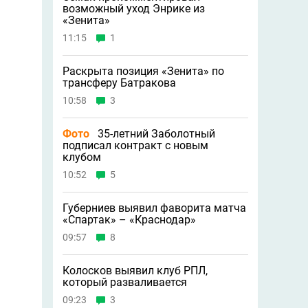
возможный уход Энрике из
«Зенита»
11:15
1
Раскрыта позиция «Зенита» по
трансферу Батракова
10:58
3
Фото
35-летний Заболотный
подписал контракт с новым
клубом
10:52
5
Губерниев выявил фаворита матча
«Спартак» – «Краснодар»
09:57
8
Колосков выявил клуб РПЛ,
который разваливается
09:23
3