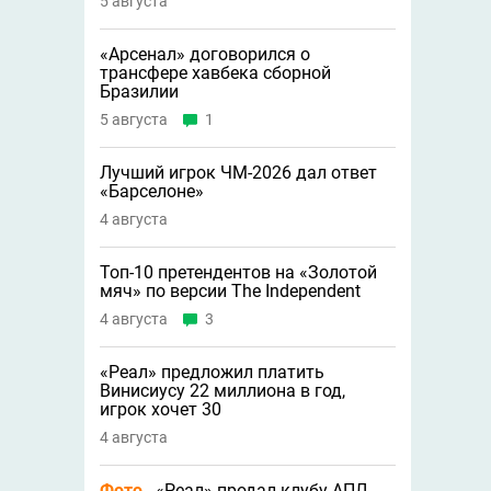
5 августа
«Арсенал» договорился о
трансфере хавбека сборной
Бразилии
5 августа
1
Лучший игрок ЧМ-2026 дал ответ
«Барселоне»
4 августа
Топ-10 претендентов на «Золотой
мяч» по версии The Independent
4 августа
3
«Реал» предложил платить
Винисиусу 22 миллиона в год,
игрок хочет 30
4 августа
Фото
«Реал» продал клубу АПЛ