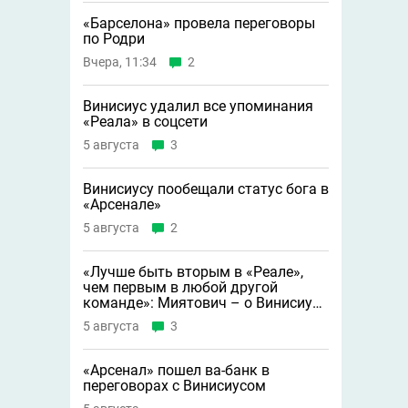
«Барселона» провела переговоры
по Родри
Вчера, 11:34
2
Винисиус удалил все упоминания
«Реала» в соцсети
5 августа
3
Винисиусу пообещали статус бога в
«Арсенале»
5 августа
2
«Лучше быть вторым в «Реале»,
чем первым в любой другой
команде»: Миятович – о Винисиусе
в «Арсенале»
5 августа
3
«Арсенал» пошел ва-банк в
переговорах с Винисиусом