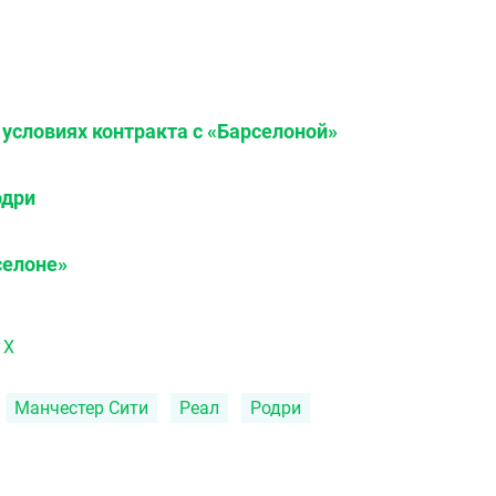
условиях контракта с «Барселоной»
одри
селоне»
 X
Манчестер Сити
Реал
Родри