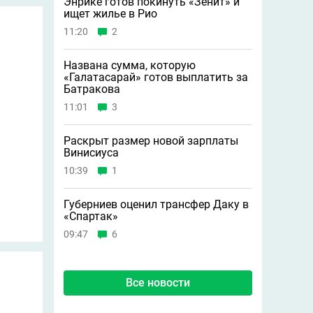
Энрике готов покинуть «Зенит» и
ищет жилье в Рио
11:20
2
Названа сумма, которую
«Галатасарай» готов выплатить за
Батракова
11:01
3
Раскрыт размер новой зарплаты
Винисиуса
10:39
1
Губерниев оценил трансфер Даку в
«Спартак»
09:47
6
Все новости