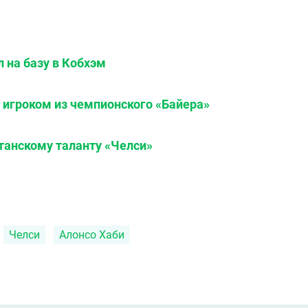
 на базу в Кобхэм
с игроком из чемпионского «Байера»
танскому таланту «Челси»
Челси
Алонсо Хаби