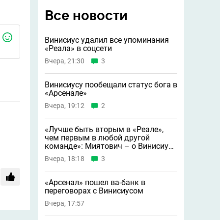
Все новости
Винисиус удалил все упоминания
«Реала» в соцсети
Вчера, 21:30
3
Винисиусу пообещали статус бога в
«Арсенале»
Вчера, 19:12
2
«Лучше быть вторым в «Реале»,
чем первым в любой другой
команде»: Миятович – о Винисиусе
в «Арсенале»
Вчера, 18:18
3
«Арсенал» пошел ва-банк в
переговорах с Винисиусом
Вчера, 17:57