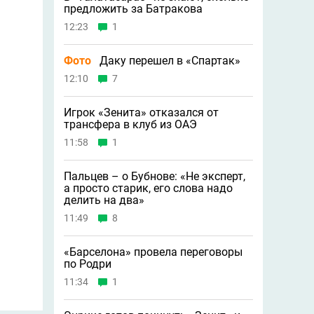
предложить за Батракова
12:23
1
Фото
Даку перешел в «Спартак»
12:10
7
Игрок «Зенита» отказался от
трансфера в клуб из ОАЭ
11:58
1
Пальцев – о Бубнове: «Не эксперт,
а просто старик, его слова надо
делить на два»
11:49
8
«Барселона» провела переговоры
по Родри
11:34
1