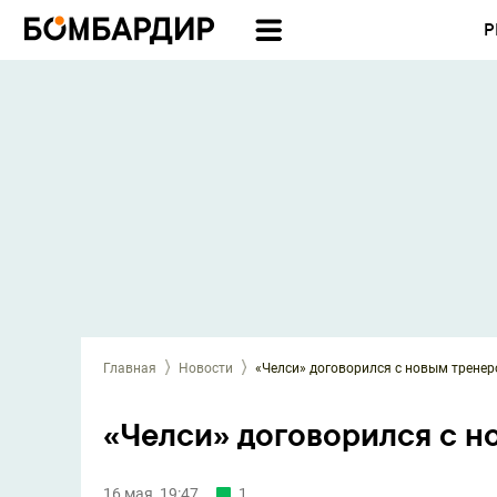
Р
Главная
Новости
«Челси» договорился с новым трене
«Челси» договорился с н
16 мая, 19:47
1