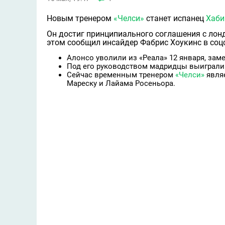
Новым тренером
«Челси»
станет испанец
Хаби
Он достиг принципиального соглашения с лон
этом сообщил инсайдер Фабрис Хоукинс в соцс
Алонсо уволили из «Реала» 12 января, зам
Под его руководством мадридцы выиграли 2
Сейчас временным тренером
«Челси»
явля
Мареску и Лайама Росеньора.