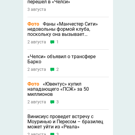
перешел в «Челси»
3 августа
Фото
Фаны «Манчестер Сити»
недовольны формой клуба,
поскольку она вызывает
трипофобию
2 августа
1
«Челси» объявил о трансфере
Барко
2 августа
2
Фото
«Ювентус» купил
нападающего «ПСЖ» за 50
миллионов
2 августа
3
Винисиус проведет встречу с
Моуринью и Пересом – бразилец
может уйти из «Реала»
2 августа
3