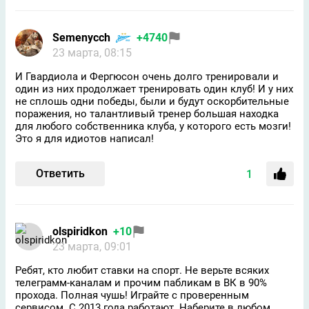
Semenycch
+4740
23 марта, 08:15
И Гвардиола и Фергюсон очень долго тренировали и
один из них продолжает тренировать один клуб! И у них
не сплошь одни победы, были и будут оскорбительные
поражения, но талантливый тренер большая находка
для любого собственника клуба, у которого есть мозги!
Это я для идиотов написал!
Ответить
1
olspiridkon
+10
23 марта, 09:01
Ребят, кто любит ставки на спорт. Не верьте всяких
телеграмм-каналам и прочим пабликам в ВК в 90%
прохода. Полная чушь! Играйте с проверенным
сервисом. С 2013 года работают. Наберите в любом