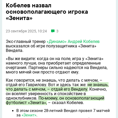
Кобелев назвал
основополагающего игрока
«Зенита»
23 сентября 2025, 10:24
3
Экс-главный тренер
«Динамо»
Андрей Кобелев
высказался об игре полузащитника «Зенита»
Вендела.
«Вы же видите: когда он на поле, игра у «Зенита»
намного лучше, она приобретает определeнные
очертания. Партнeры сильно надеются на Вендела,
много мячей они просто отдают ему.
Как говорится, не знаешь, что делать с мячом, –
отдай его Гаврилову. Вот и здесь так же:
не знаешь,
что делать с мячом, – отдай его Венделу.
Конечно,
он вселяет уверенность и спокойствие в
одноклубников.
По-моему, он основополагающий
футболист «Зенита»,
– сказал Кобелев.
В этом сезоне 28-летний Вендел провел 7 матчей
за
«Зенит»
.