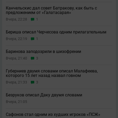
Канчельскис дал совет Батракову, как быть с
предложением от «Галатасарая»
Вчера, 22:28
1
Бериша описал Черчесова одним прилагательным
Вчера, 22:19
1
Баринова заподозрили в шизофрении
Вчера, 21:40
3
Губерниев двумя словами описал Малафеева,
которого 15 лет назад назвал говном
Вчера, 21:33
3
Безруков описал Даку двумя словами
Вчера, 21:05
Сафонов стал одним из худших игроков «ПСЖ»