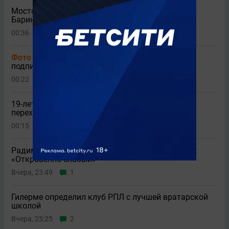
Мостовой отреагировал на скандальные слова
Баринова про «Локомотив»
00:36
1
Фото
«Лидс» оформил рекордный трансфер,
подписав вратаря «Манчестер Сити»
00:22
1
19-летний Диоманде поделился эмоциями от
перехода в «Реал»
00:15
2
Радимов назвал клуб, который вылетит из РПЛ:
«Откровенно слабый»
Вчера, 23:49
1
Гилерме определил клуб РПЛ с лучшей вратарской
школой
Вчера, 23:25
2