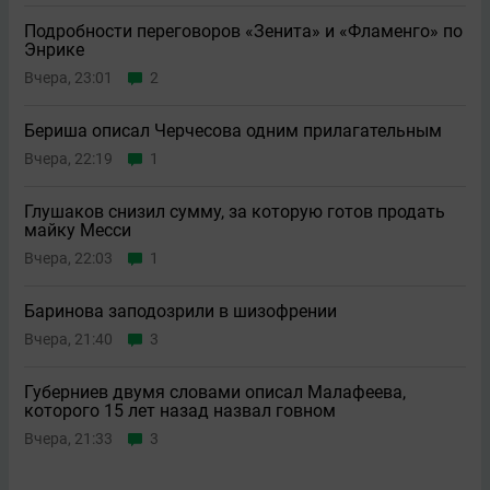
Подробности переговоров «Зенита» и «Фламенго» по
Энрике
Вчера, 23:01
2
Бериша описал Черчесова одним прилагательным
Вчера, 22:19
1
Глушаков снизил сумму, за которую готов продать
майку Месси
Вчера, 22:03
1
Баринова заподозрили в шизофрении
Вчера, 21:40
3
Губерниев двумя словами описал Малафеева,
которого 15 лет назад назвал говном
Вчера, 21:33
3