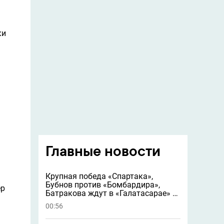
ки
Главные новости
Крупная победа «Спартака»,
Бубнов против «Бомбардира»,
ер
Батракова ждут в «Галатасарае» и
другие новости
00:56