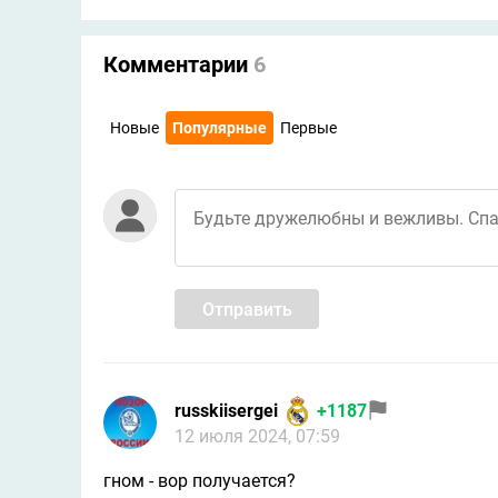
Комментарии
6
Новые
Популярные
Первые
Отправить
russkiisergei
+1187
12 июля 2024, 07:59
гном - вор получается?