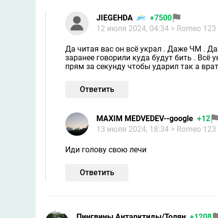
JIEGEHDA
+7500
12 июля 2024, 04:34
> Romeo 123
Да читая вас он всё украл . Даже ЧМ . Д
заранее говорили куда будут бить . Всё 
прям за секунду чтобы ударил так а врат
Ответить
MAXIM MEDVEDEV--google
+12
13 июля 2024, 18:34
> Romeo 123
Иди голову свою лечи
Ответить
Пингвины Антарктиды/Толян
+1208