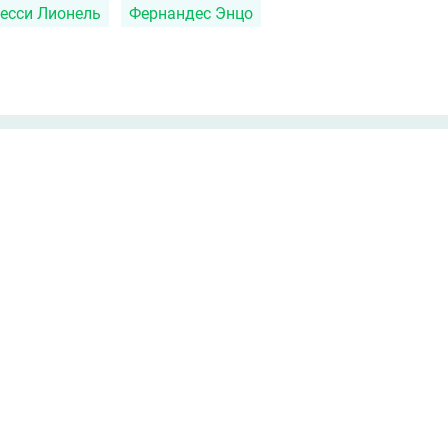
есси Лионель
Фернандес Энцо