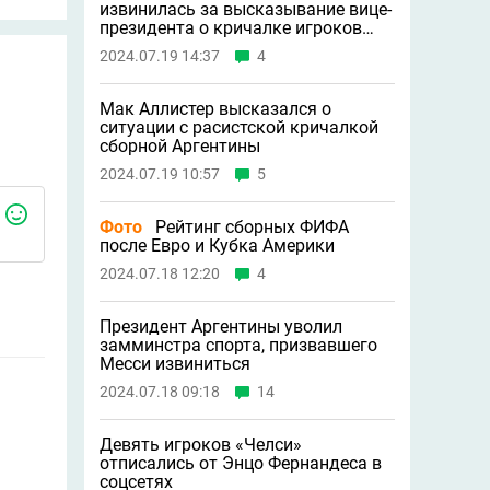
извинилась за высказывание вице-
президента о кричалке игроков
сборной
2024.07.19 14:37
4
Мак Аллистер высказался о
ситуации с расистской кричалкой
сборной Аргентины
2024.07.19 10:57
5
Фото
Рейтинг сборных ФИФА
после Евро и Кубка Америки
2024.07.18 12:20
4
Президент Аргентины уволил
замминстра спорта, призвавшего
Месси извиниться
2024.07.18 09:18
14
Девять игроков «Челси»
отписались от Энцо Фернандеса в
соцсетях