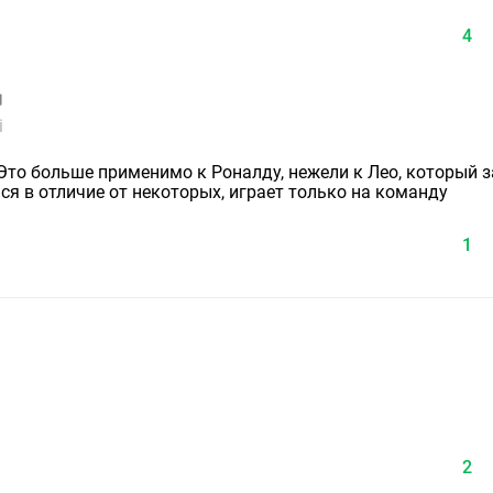
4
i
то больше применимо к Роналду, нежели к Лео, который з
я в отличие от некоторых, играет только на команду
1
2