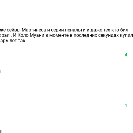
аже сейвы Мартинеса и серии пенальти и даже тех кто бил
украл . И Коло Муани в моменте в последних секундах купи
арь лёг так
4
1