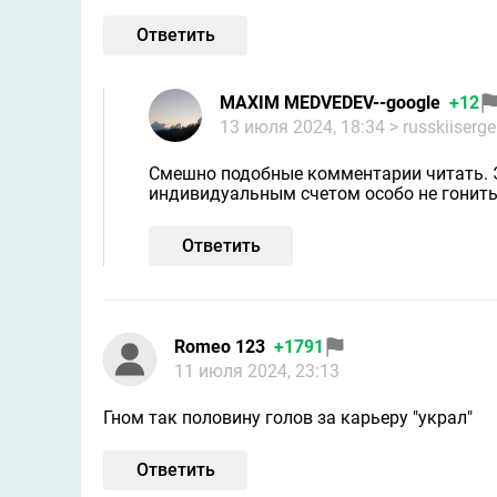
Ответить
MAXIM MEDVEDEV--google
+12
13 июля 2024, 18:34
> russkiiserge
Смешно подобные комментарии читать. Э
индивидуальным счетом особо не гонитьс
Ответить
Romeo 123
+1791
11 июля 2024, 23:13
Гном так половину голов за карьеру "украл"
Ответить