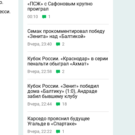
о.
«ПСЖ» с Сафоновым крупно
проиграл
есси.
00:10
1
Семак прокомментировал победу
«Зенита» над «Балтикой»
Вчера, 23:40
2
Кубок России. «Краснодар» в серии
пенальти обыграл «Ахмат»
Вчера, 22:58
2
Кубок России. «Зенит» победил
дома «Балтику» (1:0), Андраде
забил бывшему клубу
Вчера, 22:44
18
Карседо прояснил будущее
Угальде в «Спартаке»
Вчера, 22:22
1