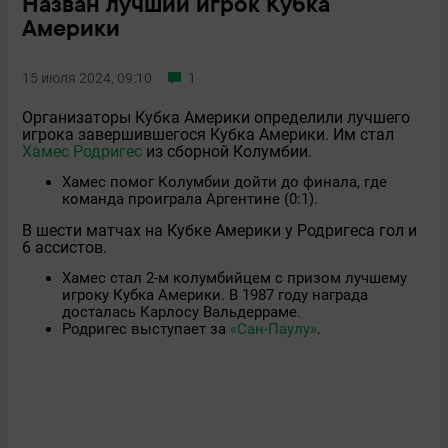
Назван лучший игрок Кубка
Америки
15 июля 2024, 09:10
1
Организаторы Кубка Америки определили лучшего
игрока завершившегося Кубка Америки. Им стал
Хамес Родригес
из сборной Колумбии.
Хамес помог Колумбии дойти до финала, где
команда проиграла Аргентине (0:1).
В шести матчах на Кубке Америки у Родригеса гол и
6 ассистов.
Хамес стал 2-м колумбийцем с призом лучшему
игроку Кубка Америки. В 1987 году награда
досталась Карлосу Вальдерраме.
Родригес выступает за
«Сан-Паулу»
.