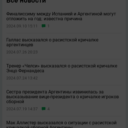
Все новости
Финалиссиму между Испанией и Аргентиной могут
отложить на год: известна причина
2024.09.10 15:11
1
Галлас высказался о расистской кричалке
аргентинцев
2024.07.26 20:23
Тренер «Челси» высказался о расистской кричалке
Энцо Фернандеса
2024.07.24 13:42
Сестра президента Аргентины извинилась за
высказывание вице-президента о кричалке игроков
сборной
2024.07.19 14:37
4
Мак Аллистер высказался о ситуации с расистской
кричалкой сборной Аргентины