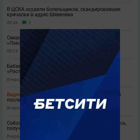
В ЦСКА осудили болельщиков, скандировавших
кричалки в адрес Шевелева
00:44
3
Смородская одним словом описала игру
«Локомотива» на старте сезона
00:14
Бабаев высказался о нулевой ничьей ЦСКА с
«Ростовом»
Вчера, 23:50
3
Видео
«Локомотив» обратился к болельщикам
после неудачного старта сезона
Вчера, 23:36
Соболев озвучил личную цель на сезон: «Надеюсь,
получится»
Вчера, 23:21
2