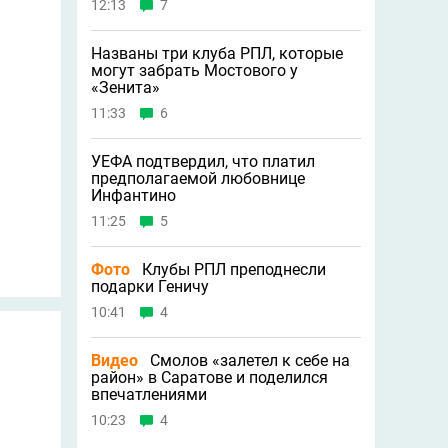
12:13
7
Названы три клуба РПЛ, которые
могут забрать Мостового у
«Зенита»
11:33
6
УЕФА подтвердил, что платил
предполагаемой любовнице
Инфантино
11:25
5
Фото
Клубы РПЛ преподнесли
подарки Геничу
10:41
4
Видео
Смолов «залетел к себе на
район» в Саратове и поделился
впечатлениями
10:23
4