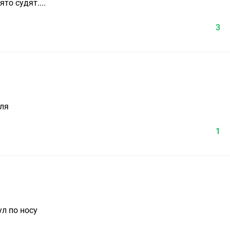
то судят....
3
еля
1
л по носу