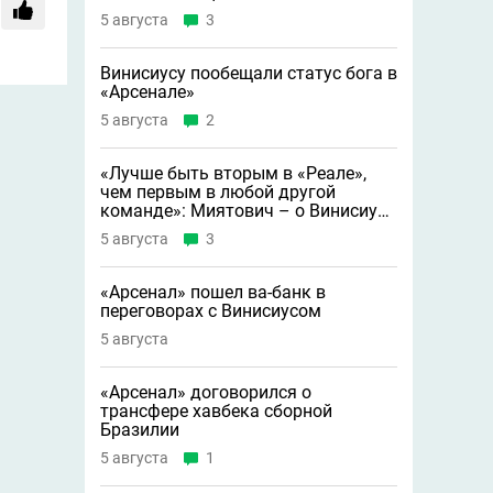
5 августа
3
Винисиусу пообещали статус бога в
«Арсенале»
5 августа
2
«Лучше быть вторым в «Реале»,
чем первым в любой другой
команде»: Миятович – о Винисиусе
в «Арсенале»
5 августа
3
«Арсенал» пошел ва-банк в
переговорах с Винисиусом
5 августа
«Арсенал» договорился о
трансфере хавбека сборной
Бразилии
5 августа
1