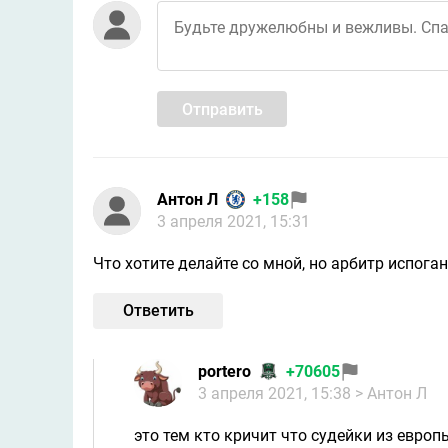
Отправить
Антон Л
+158
3 апреля 2021, 15:31
Что хотите делайте со мной, но арбитр испоган
Ответить
portero
+70605
3 апреля 2021, 15:38
> Антон Л
это тем кто кричит что судейки из европы