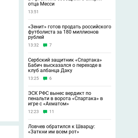
отца Месси
13:51
«Зенит» готов продать российского
футболиста за 180 миллионов
рублей
13:32
7
Сербский защитник «Спартака»
Бабич высказался о переходе в
клуб албанца Даку
13:25
6
ЭСК РФС вынес вердикт по
пенальти в ворота «Спартака» в
игре с «Ахматом»
12:23
11
Ловчев обратился к Шварцу:
«Заткни им всем рот»