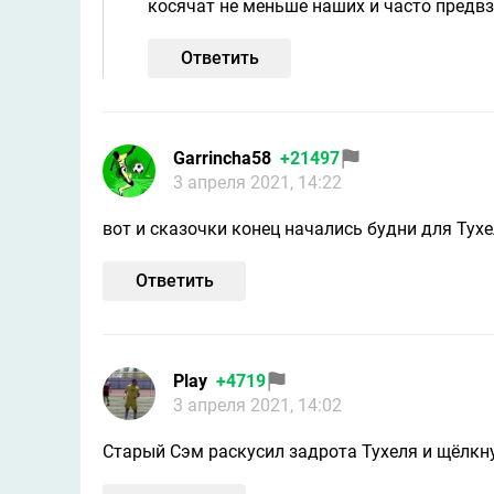
косячат не меньше наших и часто предвзя
Ответить
Garrincha58
+21497
3 апреля 2021, 14:22
вот и сказочки конец начались будни для Тух
Ответить
Play
+4719
3 апреля 2021, 14:02
Старый Сэм раскусил задрота Тухеля и щёлкну