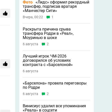
Фото
«Лидс» оформил рекордный
трансфер, подписав вратаря
«Манчестер Сити»
Вчера, 00:22
1
Раскрыта причина срыва
трансфера Родри в «Реал»,
Моуринью в шоке
6 августа
2
Лучший игрок ЧМ-2026
договорился об условиях
контракта с «Барселоной»
6 августа
«Барселона» провела переговоры
по Родри
6 августа
2
Винисиус удалил все упоминания
«Реала» в соцсети