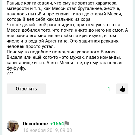
Раньше критиковали, что ему не хватает характера,
матёрости и т.п., как Месси стал брутальнее, жёстче,
началось нытьё и претензии, типо где старый Месси,
который вёл себя как мальчик из хора.
Что не делай - всё равно идиот, при том, уж кто-то, а
Месси добился того, что почти никто до него не смог. А
всё равно его многие не любят и критикуют, в том
числе и в родной Аргентине. Это защитная реакция,
человек просто устал.
Почему-то подобное поведение условного Рамоса,
Видаля или ещё кого-то - это мужик, лидер команды,
капитанище и т.п. А вот Месси - не, ну ему так нельзя.
фу-фу-фу.
???
Ответить
1
Decorhome
+1564
16 ноября 2019, 09:08