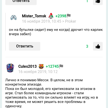
Ответить
1
Mister_Tomsk
+2398
16 ноября 2019, 10:45
> Proker
он на бутылке сидит) ему не когда) дрочит что карлик
вчера забил)
Ответить
3
Cules2013
+12745
16 ноября 2019, 10:12
Лично я понимаю Месси. В целом, не в этом
конкретном эпизоде.
Пока он был молодой, его критиковали за эгоизм в
игре. Стал более командным игроком - стали
критиковать за то, что он сильно влияет на игру, но в
тоже время, не может решить все проблемы в
одиночку.