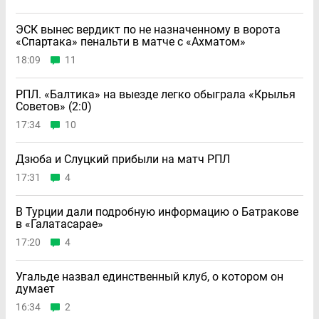
ЭСК вынес вердикт по не назначенному в ворота
«Спартака» пенальти в матче с «Ахматом»
18:09
11
РПЛ. «Балтика» на выезде легко обыграла «Крылья
Советов» (2:0)
17:34
10
Дзюба и Слуцкий прибыли на матч РПЛ
17:31
4
В Турции дали подробную информацию о Батракове
в «Галатасарае»
17:20
4
Угальде назвал единственный клуб, о котором он
думает
16:34
2