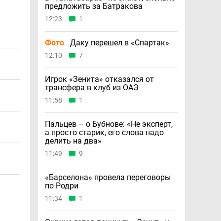
предложить за Батракова
12:23
1
Фото
Даку перешел в «Спартак»
12:10
7
Игрок «Зенита» отказался от
трансфера в клуб из ОАЭ
11:58
1
Пальцев – о Бубнове: «Не эксперт,
а просто старик, его слова надо
делить на два»
11:49
9
«Барселона» провела переговоры
по Родри
11:34
1