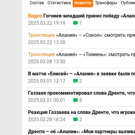
Состав
Статистика
Новости
Трансферы
Публи
Видео
Гогниев-младший принес победу «Алани
2025.03.22 19:19
1
Трансляция
«Алания» – «Сокол»: смотреть пр
2025.03.22 13:50
Трансляция
«Алания» – «Тюмень»: смотреть п
2025.03.08 13:50
В матче «Енисей» – «Алания» в заявке были 
2025.03.01 12:17
2
Газзаев прокомментировал слова Дренте, чт
2025.03.01 00:01
6
Реакция Газзаева на слова Дренте, что игро
2025.02.28 16:24
2
Дренте – об «Алании»: «Мои партнеры выпив