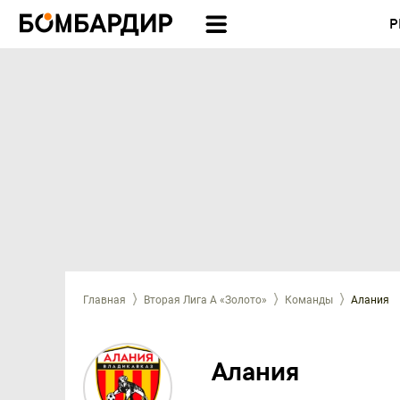
Р
Главная
Вторая Лига А «Золото»
Команды
Алания
Алания