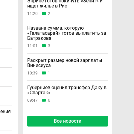
Энрике готов покинуть «Зенит» и
ищет жилье в Рио
11:20
2
Названа сумма, которую
«Галатасарай» готов выплатить за
Батракова
11:01
3
Раскрыт размер новой зарплаты
Винисиуса
10:39
1
Губерниев оценил трансфер Даку в
«Спартак»
09:47
6
жения
Все новости