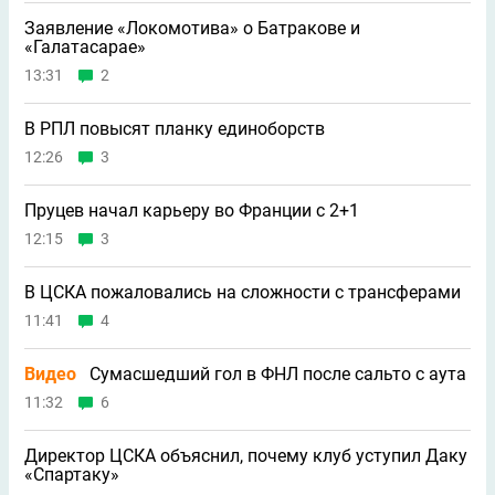
Заявление «Локомотива» о Батракове и
«Галатасарае»
13:31
2
В РПЛ повысят планку единоборств
12:26
3
Пруцев начал карьеру во Франции с 2+1
12:15
3
В ЦСКА пожаловались на сложности с трансферами
11:41
4
Видео
Сумасшедший гол в ФНЛ после сальто с аута
11:32
6
Директор ЦСКА объяснил, почему клуб уступил Даку
«Спартаку»