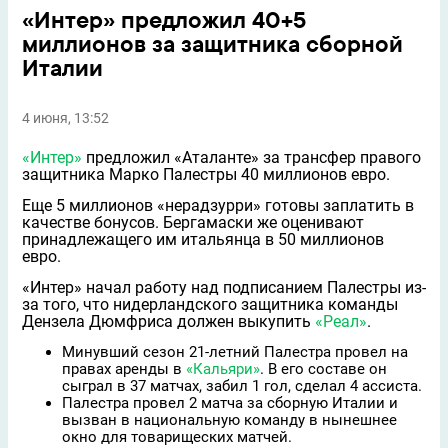
«Интер» предложил 40+5
миллионов за защитника сборной
Италии
4 июня, 13:52
«Интер»
предложил «Аталанте» за трансфер правого
защитника Марко Палестры 40 миллионов евро.
Еще 5 миллионов «нерадзурри» готовы заплатить в
качестве бонусов. Бергамаски же оценивают
принадлежащего им итальянца в 50 миллионов
евро.
«Интер» начал работу над подписанием Палестры из-
за того, что нидерландского защитника команды
Дензела Дюмфриса должен выкупить
«Реал»
.
Минувший сезон 21-летний Палестра провел на
правах аренды в
«Кальяри»
. В его составе он
сыграл в 37 матчах, забил 1 гол, сделал 4 ассиста.
Палестра провел 2 матча за сборную Италии и
вызван в национальную команду в нынешнее
окно для товарищеских матчей.