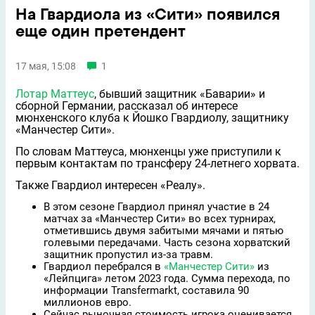
На Гвардиола из «Сити» появился
еще один претендент
17 мая, 15:08
1
Лотар Маттеус
, бывший защитник «Баварии» и
сборной Германии, рассказал об интересе
мюнхенского клуба к Йошко Гвардиолу, защитнику
«Манчестер Сити».
По словам Маттеуса, мюнхенцы уже приступили к
первым контактам по трансферу 24-летнего хорвата.
Также Гвардиол интересен «Реалу».
В этом сезоне Гвардиол принял участие в 24
матчах за «Манчестер Сити» во всех турнирах,
отметившись двумя забитыми мячами и пятью
голевыми передачами. Часть сезона хорватский
защитник пропустил из-за травм.
Гвардиол перебрался в
«Манчестер Сити»
из
«Лейпцига» летом 2023 года. Сумма перехода, по
информации Transfermarkt, составила 90
миллионов евро.
Сейчас рыночная стоимость игрока оценивается