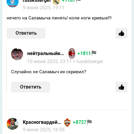
russkiisergei
+1187
9 июня 2025, 19:11
нечего на Саламыча пинять! коли ноги кривые!!!
Ответить
нейтральныйкакникто
+1811
10 июня 2025, 23:11
> russkiisergei
Случайно не Саламыч их скривил?
Ответить
Красногвардейчик
+8727
9 июня 2025, 16:55