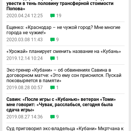
увести в тень половину трансферной стоимости
Попова»
2020.04.24 12:25
19
Ещенко: «Краснодар – не чужой город? Мне многие
города не чужие!»
2020.03.08 11:43
9
«Урожай» планирует сменить название на «Кубань»
2019.12.14 10:24
1
Экс-тренер «Кубани» – об обвинениях Савина в
договорном матче: «Это ему сон приснился. Пускай
поковыряется в памяти»
2019.08.28 00:57
1
Савин: «После игры с «Кубанью» ветеран «Томи»
мне говорит: «Чувак, расслабься, сегодня была
сдача игры»
2019.08.27 14:36
9
Суд приговорил экс-владельца «Кубани» Мкртчана к