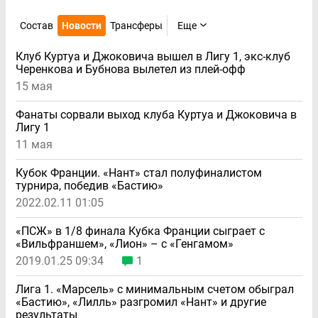
Состав
Новости
Трансферы
Еще
Клуб Куртуа и Джоковича вышел в Лигу 1, экс-клуб
Черенкова и Бубнова вылетел из плей-офф
15 мая
Фанаты сорвали выход клуба Куртуа и Джоковича в
Лигу 1
11 мая
Кубок Франции. «Нант» стал полуфиналистом
турнира, победив «Бастию»
2022.02.11 01:05
«ПСЖ» в 1/8 финала Кубка Франции сыграет с
«Вильфраншем», «Лион» – с «Генгамом»
2019.01.25 09:34
1
Лига 1. «Марсель» с минимальным счетом обыграл
«Бастию», «Лилль» разгромил «Нант» и другие
результаты