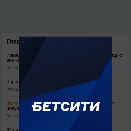
Главные новости
Известен главный кандидат «Спартака» на позицию
вингера
Вчера, 23:45
Карседо описал Даку двумя словами
Вчера, 23:05
Фото
Экс-тренер «Спартака» Слишкович нашел
новую работу
Вчера, 22:47
83-летний Непомнящий сообщил об