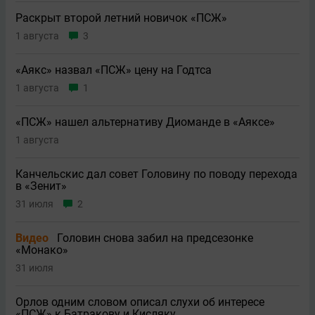
Раскрыт второй летний новичок «ПСЖ»
1 августа
3
«Аякс» назвал «ПСЖ» цену на Годтса
1 августа
1
«ПСЖ» нашел альтернативу Диоманде в «Аяксе»
1 августа
Канчельскис дал совет Головину по поводу перехода
в «Зенит»
31 июля
2
Видео
Головин снова забил на предсезонке
«Монако»
31 июля
Орлов одним словом описал слухи об интересе
«ПСЖ» к Батракову и Кисляку