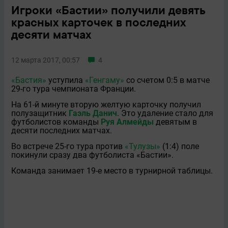
Игроки «Бастии» получили девять
красных карточек в последних
десяти матчах
12 марта 2017, 00:57
4
«Бастия»
уступила
«Генгаму»
со счетом 0:5 в матче
29-го тура чемпионата Франции.
На 61-й минуте вторую желтую карточку получил
полузащитник
Гаэль Данич
. Это удаление стало для
футболистов команды
Руя Алмейды
девятым в
десяти последних матчах.
Во встрече 25-го тура против
«Тулузы»
(1:4) поле
покинули сразу два футболиста «Бастии».
Команда занимает 19-е место в турнирной таблицы.