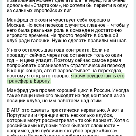
правильный момент сделать шаг вперед. Мы очень
довольны «Спартаком», но хотели бы перейти в одну
из сильных европейских лиг.
Манфред спокоен и чувствует себя хорошо в
Москве. Но если переход случится, главное – чтобы у
него была реальная роль в команде и достаточно
игрового времени. Не просто перейти в большой
клуб ради галочки. Нужно сделать правильный шаг.
У него осталось два года контракта. Если не
продадут сейчас, через год останется только один
год – и цена упадет. Поэтому сейчас самое время
попробовать организовать стратегический переход.
В конце концов, агент зарабатывает на переходах,
поэтому я открыто говорю:
я хочу осуществить его
трансфер в Европу.
Манфред уже провел хороший цикл в России. Иногда
такие вещи немного выходят из-под контроля из-за
позиции клуба, но мы работаем над этим.
В АПЛ это сделать практически нереально. А вот в
Португалии и Франции есть несколько клубов,
которые могут рассматривать такой вариант. Хотя с
российскими клубами тоже бывают сложности –
например, для публичных клубов вроде «Аякса»
работа с Россией часто проблематична», – сказал