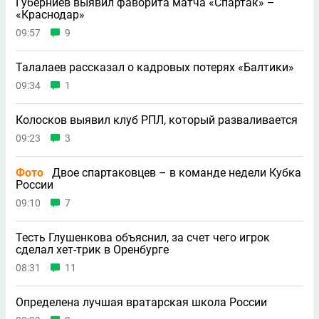
Губерниев выявил фаворита матча «Спартак» –
«Краснодар»
09:57
9
Талалаев рассказал о кадровых потерях «Балтики»
09:34
1
Колосков выявил клуб РПЛ, который разваливается
09:23
3
Фото
Двое спартаковцев – в команде недели Кубка
России
09:10
7
Тесть Глушенкова объяснил, за счет чего игрок
сделал хет-трик в Оренбурге
08:31
11
Определена лучшая вратарская школа России