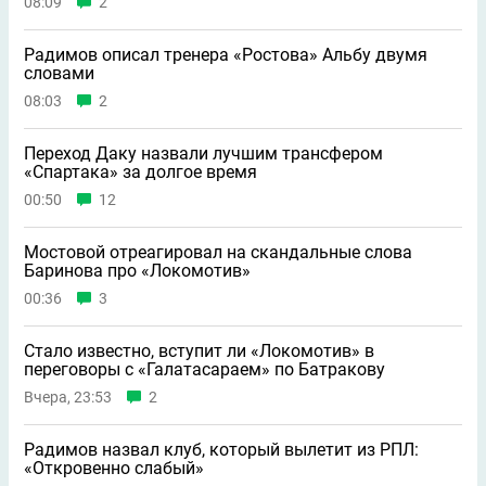
08:09
2
Радимов описал тренера «Ростова» Альбу двумя
словами
08:03
2
Переход Даку назвали лучшим трансфером
«Спартака» за долгое время
00:50
12
Мостовой отреагировал на скандальные слова
Баринова про «Локомотив»
00:36
3
Стало известно, вступит ли «Локомотив» в
переговоры с «Галатасараем» по Батракову
Вчера, 23:53
2
Радимов назвал клуб, который вылетит из РПЛ:
«Откровенно слабый»