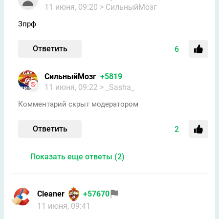
11 июня, 09:20
> СильныйМозг
Зпрф
Ответить
6
СильныйМозг
+5819
11 июня, 09:22
> _Sasha_
Комментарий скрыт модератором
Ответить
2
Показать еще ответы (2)
Cleaner
+57670
11 июня, 09:41