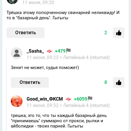
11 июня, 09:20
Трёшка этому попорченному свинарней неликвиду! И
то в "базарный день". Гыгыгы
Ответить
2
_Sasha_
+479
11 июня, 09:23
> Литейный 4 (returned)
Зенит не может, судья поможет)
Ответить
8
Good_win_ФКСМ
+6059
11 июня, 09:52
> Литейный 4 (returned)
трешка, это то, что ты каждый базарный день
"принимаешь" суммарно от прокси, рылки и
айболидки - твоих парней. Гыгыгы