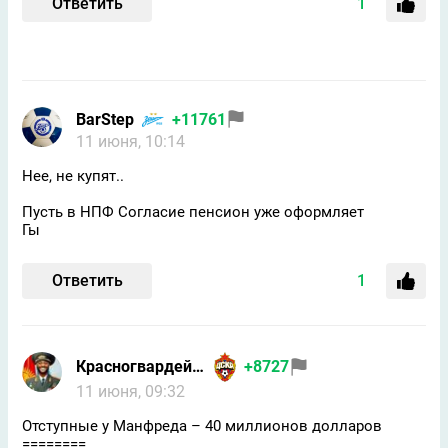
Ответить
1
BarStep
+11761
11 июня, 10:14
Нее, не купят..
Пусть в НПФ Согласие пенсион уже оформляет
Гы
Ответить
1
Красногвардейчик
+8727
11 июня, 09:32
Отступные у Манфреда – 40 миллионов долларов
========