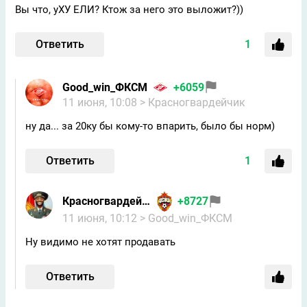
Вы что, уХУ ЕЛИ? Ктож за него это выложит?))
Ответить
1
Good_win_ФКСМ
+6059
11 июня, 10:08
> Красногвардейчик
ну да... за 20ку бы кому-то впарить, было бы норм)
Ответить
1
Красногвардейчик
+8727
11 июня, 10:12
> Good_win_ФКСМ
Ну видимо не хотят продавать
Ответить