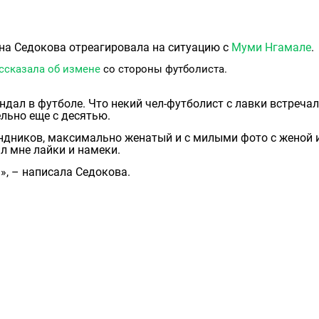
на Седокова отреагировала на ситуацию с
Муми Нгамале
.
ссказала об измене
со стороны футболиста.
андал в футболе. Что некий чел-футболист с лавки встреча
льно еще с десятью.
андников, максимально женатый и с милыми фото с женой 
л мне лайки и намеки.
», – написала Седокова.