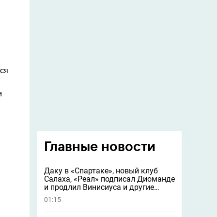
лся
и
Главные новости
Даку в «Спартаке», новый клуб
Салаха, «Реал» подписал Диоманде
и продлил Винисиуса и другие
новости
01:15