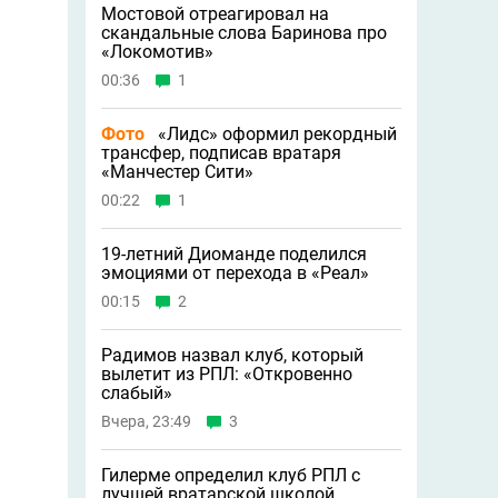
Мостовой отреагировал на
скандальные слова Баринова про
«Локомотив»
00:36
1
Фото
«Лидс» оформил рекордный
трансфер, подписав вратаря
«Манчестер Сити»
00:22
1
19-летний Диоманде поделился
эмоциями от перехода в «Реал»
00:15
2
Радимов назвал клуб, который
вылетит из РПЛ: «Откровенно
слабый»
Вчера, 23:49
3
Гилерме определил клуб РПЛ с
лучшей вратарской школой