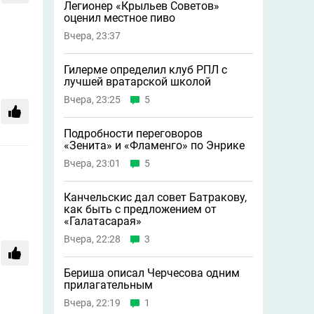
Легионер «Крыльев Советов»
оценил местное пиво
Вчера, 23:37
Гилерме определил клуб РПЛ с
лучшей вратарской школой
Вчера, 23:25
5
Подробности переговоров
«Зенита» и «Фламенго» по Энрике
Вчера, 23:01
5
Канчельскис дал совет Батракову,
как быть с предложением от
«Галатасарая»
Вчера, 22:28
3
Бериша описал Черчесова одним
прилагательным
Вчера, 22:19
1