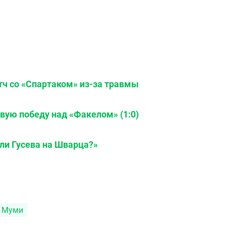
тч со «Спартаком» из-за травмы
вую победу над «Факелом» (1:0)
ли Гусева на Шварца?»
 Муми