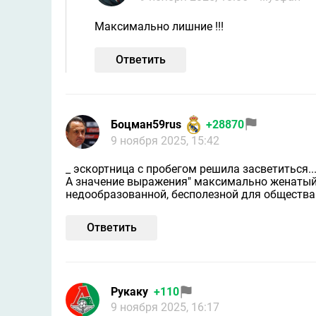
Максимально лишние !!!
Ответить
Боцман59rus
+28870
9 ноября 2025, 15:42
_ эскортница с пробегом решила засветиться..
А значение выражения" максимально женатый"
недообразованной, бесполезной для общества
Ответить
Рукаку
+110
9 ноября 2025, 16:17