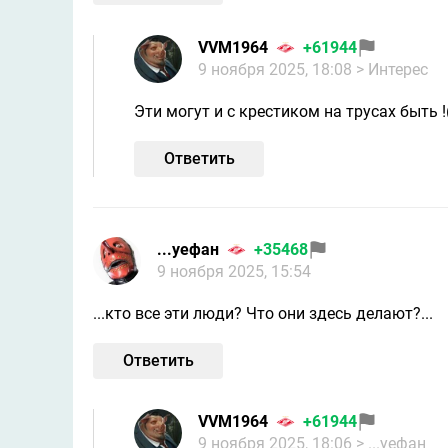
VVM1964
+61944
9 ноября 2025, 18:08
> Интерес
Эти могут и с крестиком на трусах быть !(
Ответить
...уефан
+35468
9 ноября 2025, 15:54
...кто все эти люди? Что они здесь делают?...
Ответить
VVM1964
+61944
9 ноября 2025, 18:06
> ...уефан