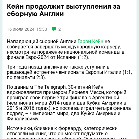
Кейн продолжит выступления за
сборную Англии
16 июля 2024, 15:33
2
Нападающий сборной Англии
Гарри Кейн
не
собирается завершать международную карьеру,
несмотря на поражение национальной команды в
финале Евро-2024 от Испании (1:2).
Три года назад англичане также уступили в
решающей встречче чемпионата Европы Италии (1:1,
по пенальти 2:3).
По данным The Telegraph, 30-летний Кейн
вдохновляется примером Лионеля Месси, который
проиграл свои первые три финала с Аргентиной
(чемпионат мира 2014 года и два Кубка Америки в
2015 и 2016 годах), но после выиграл четыре финала
подряд – чемпионат мира, два Кубка Америки и
Финалиссиму.
Источники, близкие к форварду, категорически
отвергли мнение, что он может подумать о
завершении карьеры в сборной. Они отмечают, что