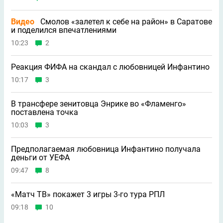
Видео
Смолов «залетел к себе на район» в Саратове
и поделился впечатлениями
10:23
2
Реакция ФИФА на скандал с любовницей Инфантино
10:17
3
В трансфере зенитовца Энрике во «Фламенго»
поставлена точка
10:03
3
Предполагаемая любовница Инфантино получала
деньги от УЕФА
09:47
8
«Матч ТВ» покажет 3 игры 3-го тура РПЛ
09:18
10