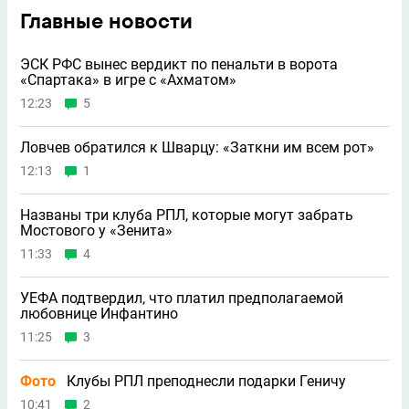
Главные новости
ЭСК РФС вынес вердикт по пенальти в ворота
«Спартака» в игре с «Ахматом»
12:23
5
Ловчев обратился к Шварцу: «Заткни им всем рот»
12:13
1
Названы три клуба РПЛ, которые могут забрать
Мостового у «Зенита»
11:33
4
УЕФА подтвердил, что платил предполагаемой
любовнице Инфантино
11:25
3
Фото
Клубы РПЛ преподнесли подарки Геничу
10:41
2