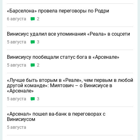
«Барселона» провела переговоры по Родри
6 августа
2
Винисиус удалил все упоминания «Реала» в соцсети
5 августа
3
Винисиусу пообещали статус бога в «Арсенале»
5 августа
2
«Лучше быть вторым в «Реале», чем первым в любой
другой команде»: Миятович – о Винисиусе в
«Арсенале»
5 августа
3
«Арсенал» пошел ва-банк в переговорах с
Винисиусом
5 августа