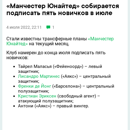
«Манчестер Юнайтед» собирается
подписать пять новичков в июле
4 июля 2022, 22:11
1
Стали известны трансферные планы
«Манчестер
Юнайтед»
на текущий месяц.
Клуб намерен до конца июля подписать пять
новичков:
Тайрел Маласья («Фейеноорд») – левый
защитник;
Лисандро Мартинес
(«Аякс») – центральный
защитник;
Френки де Йонг
(«Барселона») – центральный
полузащитник;
Кристиан Эриксен
(свободный агент) –
атакующий полузащитник;
Антони («Аякс») – правый вингер.