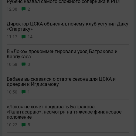
Рубенс назвал самого сложного соперника в РПЛ
12:38
2
Директор ЦСКА объяснил, почему клуб уступил Даку
«Спартаку»
11:17
14
В «Локо» прокомментировали уход Батракова и
Карпукаса
10:58
3
Бабаев высказался о старте сезона для ЦСКА и
доверии к Игдисамову
10:50
1
«Локо» не хочет продавать Батракова
«Галатасараю», несмотря на тяжелое финансовое
положение
10:22
5