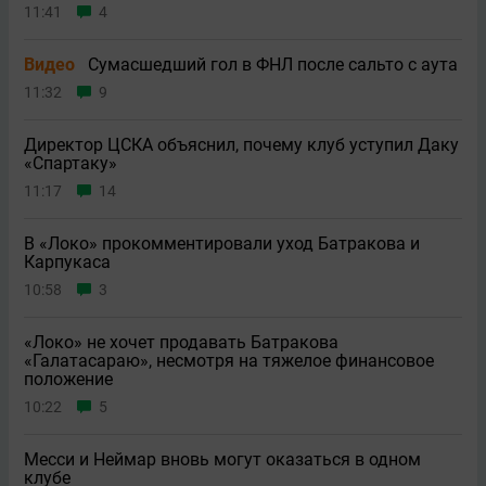
11:41
4
Видео
Сумасшедший гол в ФНЛ после сальто с аута
11:32
9
Директор ЦСКА объяснил, почему клуб уступил Даку
«Спартаку»
11:17
14
В «Локо» прокомментировали уход Батракова и
Карпукаса
10:58
3
«Локо» не хочет продавать Батракова
«Галатасараю», несмотря на тяжелое финансовое
положение
10:22
5
Месси и Неймар вновь могут оказаться в одном
клубе