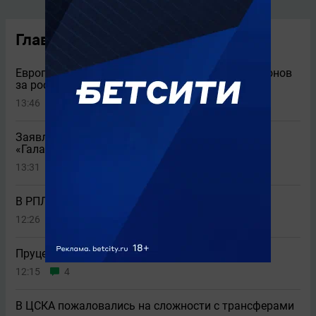
Главные новости
Европейские клубы предложили более 6 миллионов
за российского защитника
13:46
2
Заявление «Локомотива» о Батракове и
«Галатасарае»
13:31
3
В РПЛ повысят планку единоборств
12:26
4
Пруцев начал карьеру во Франции с 2+1
12:15
4
В ЦСКА пожаловались на сложности с трансферами