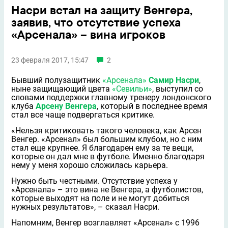
Насри встал на защиту Венгера,
заявив, что отсутствие успеха
«Арсенала» – вина игроков
23 февраля 2017, 15:47
2
Бывший полузащитник
«Арсенала»
Самир Насри
,
ныне защищающий цвета
«Севильи»
, выступил со
словами поддержки главному тренеру лондонского
клуба
Арсену Венгера
, который в последнее время
стал все чаще подвергаться критике.
«Нельзя критиковать такого человека, как Арсен
Венгер. «Арсенал» был большим клубом, но с ним
стал еще крупнее. Я благодарен ему за те вещи,
которые он дал мне в футболе. Именно благодаря
нему у меня хорошо сложилась карьера.
Нужно быть честными. Отсутствие успеха у
«Арсенала» – это вина не Венгера, а футболистов,
которые выходят на поле и не могут добиться
нужных результатов», – сказал Насри.
Напомним, Венгер возглавляет «Арсенал» с 1996