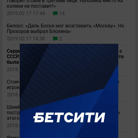
говорит о себе в третьем лице: «Блохина никто на
колени не поставит!»
2019.02.17 17:44
14
Белоус: «Дель Боске мог возглавить «Москву». Но
Прохоров выбрал Блохина»
2019.02.17 14:38
2
Сарри: «Вершина моей игровой карьеры? Матч с
СССР. Моим прямым соперником был Блохин, это
была катастрофа»
2018.11.18 22:30
12
Стоичков: «Украина подарила миру трех лучших
игроков Европы»
2018.05.15 09:41
18
Шмейхель: «У Акинфеева было много шансов
построить карьеру в Европе. Не знаю, почему он
этого не сделал»
2018.04.14 20:31
11
Ярмоленко обошел Шевченко в списке лучших