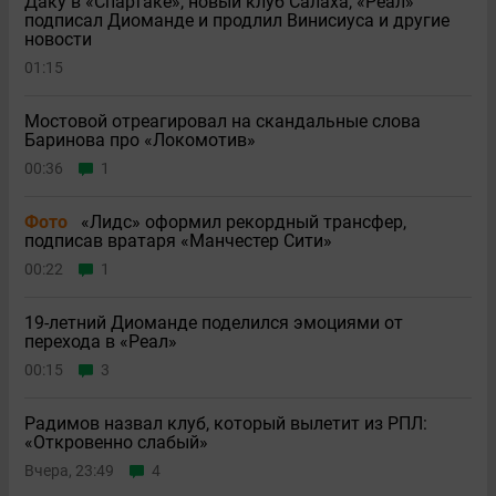
Даку в «Спартаке», новый клуб Салаха, «Реал»
подписал Диоманде и продлил Винисиуса и другие
новости
01:15
Мостовой отреагировал на скандальные слова
Баринова про «Локомотив»
00:36
1
Фото
«Лидс» оформил рекордный трансфер,
подписав вратаря «Манчестер Сити»
00:22
1
19-летний Диоманде поделился эмоциями от
перехода в «Реал»
00:15
3
Радимов назвал клуб, который вылетит из РПЛ:
«Откровенно слабый»
Вчера, 23:49
4