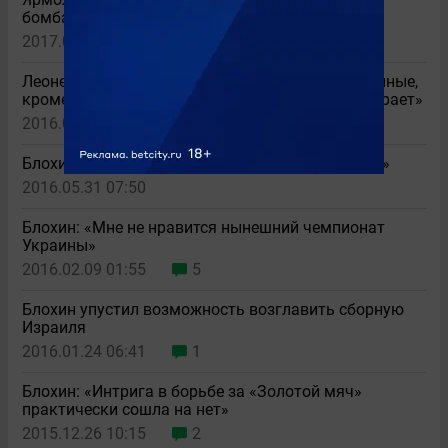
бомбардиров киевского «Динамо»
2017.04.28 07:54
4
Леоненко: «У Суркиса все тренеры были карманные,
кроме Газзаева. Сейчас там и собака УПЛ выиграет»
2016.06.05 01:00
6
Блохин: «Каждый из моих голов был памятным»
2016.05.31 07:50
Блохин: «Мне не нравится нынешний чемпионат
Украины»
2016.02.09 01:55
5
Блохин упустил возможность возглавить сборную
Израиля
2016.01.24 06:41
1
Блохин: «Интрига в борьбе за «Золотой мяч»
практически сошла на нет»
2015.12.26 10:15
2