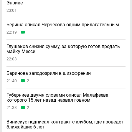
Энрике
23:01
Бериша описал Черчесова одним прилагательным
22:19
1
Глушаков снизил сумму, за которую готов продать
майку Месси
22:03
Баринова заподозрили в шизофрении
21:40
2
Губерниев двумя словами описал Малафеева,
которого 15 лет назад назвал говном
21:33
2
Винисиус подписал контракт с клубом, где проведет
ближайшие 6 лет