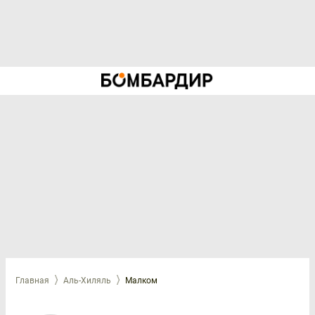
Главная
Аль-Хиляль
Малком