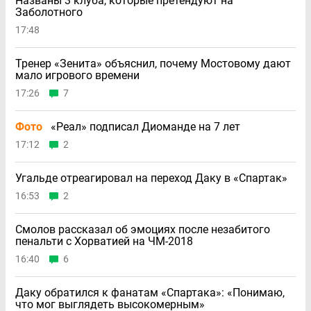
Названы 3 клуба, которые претендуют на
Заболотного
17:48
Тренер «Зенита» объяснил, почему Мостовому дают
мало игрового времени
17:26
7
Фото
«Реал» подписал Диоманде на 7 лет
17:12
2
Угальде отреагировал на переход Даку в «Спартак»
16:53
2
Смолов рассказал об эмоциях после незабитого
пенальти с Хорватией на ЧМ-2018
16:40
6
Даку обратился к фанатам «Спартака»: «Понимаю,
что мог выглядеть высокомерным»