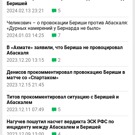
Беришей
2024.02.13 23:21
5
Челикович – о провокации Бериши против Абаскаля:
«Дурных намерений у Бернарда не было»
2024.01.03 14:25
7
В «Ахмате» заявили, что Бериша не провоцировал
Абаскаля
2023.12.20 13:15
2
Денисов прокомментировал провокацию Бериши в
матче со «Спартаком»
2023.12.15 21:45
Титов прокомментировал ситуацию с Беришей и
Абаскалем
2023.12.11 07:49
5
Нагучев пошутил насчет вердикта ЭСК РФС по
инциденту между Абаскалем и Беришей
2023.12.09 13:00
4