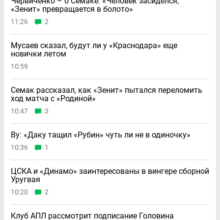
Червиченко – о Семаке: «Человек засиделся,
«Зенит» превращается в болото»
11:26
2
Мусаев сказал, будут ли у «Краснодара» еще
новички летом
10:59
Семак рассказал, как «Зенит» пытался переломить
ход матча с «Родиной»
10:47
3
Ву: «Даку тащил «Рубин» чуть ли не в одиночку»
10:36
1
ЦСКА и «Динамо» заинтересованы в вингере сборной
Уругвая
10:20
2
Клуб АПЛ рассмотрит подписание Головина