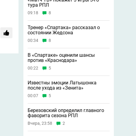
тура РПЛ
09:18
8
Тренер «Спартака» рассказал о
состоянии Жедсона
00:34
8
В «Спартаке» оценили шансы
против «Краснодара»
00:22
5
Известны эмоции Латышонка
после ухода из «Зенита»
00:07
5
Березовский определил главного
фаворита сезона РПЛ
Вчера, 23:58
2