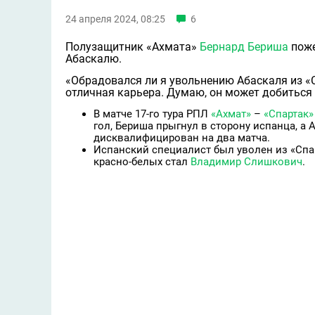
24 апреля 2024, 08:25
6
Полузащитник «Ахмата»
Бернард Бериша
поже
Абаскалю.
«Обрадовался ли я увольнению Абаскаля из «С
отличная карьера. Думаю, он может добиться 
В матче 17-го тура РПЛ
«Ахмат»
–
«Спартак»
гол, Бериша прыгнул в сторону испанца, а 
дисквалифицирован на два матча.
Испанский специалист был уволен из «Спа
красно-белых стал
Владимир Слишкович
.