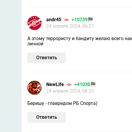
andr45
+10739
24 апреля 2024, 06:27
А этому террористу и бандиту желаю всего наи
личной
Ответить
NewLife
+41030
24 апреля 2024, 08:23
Беришу - главредом РБ Спорта)
Ответить