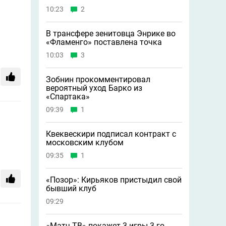
10:23
2
В трансфере зенитовца Энрике во
«Фламенго» поставлена точка
10:03
3
Зобнин прокомментировал
вероятный уход Барко из
«Спартака»
09:39
1
Квеквескири подписал контракт с
московским клубом
09:35
1
«Позор»: Кирьяков пристыдил свой
бывший клуб
09:29
«Матч ТВ» покажет 3 игры 3-го