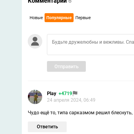
Комментарии
6
Новые
Популярные
Первые
Отправить
Play
+4719
24 апреля 2024, 06:49
Чудо ещё то, типа сарказмом решил блеснуть,
Ответить