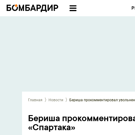
Р
Главная
Новости
Бериша прокомментировал увольнени
Бериша прокомментирова
«Спартака»