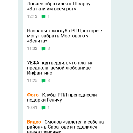
Ловчев обратился к Шварцу:
«Заткни им всем рот»
12:13
1
Названы три клуба РПЛ, которые
могут забрать Мостового у
«Зенита»
11:33
3
УЕФА подтвердил, что платил
предполагаемой любовнице
Инфантино
11:25
3
Фото
Клубы РПЛ преподнесли
подарки Геничу
10:41
1
Видео
Смолов «залетел к себе на
район» в Саратове и поделился
впечатлениями