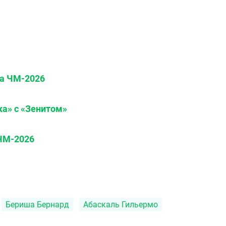
на ЧМ-2026
ка» с «Зенитом»
 ЧМ-2026
Бериша Бернард
Абаскаль Гильермо