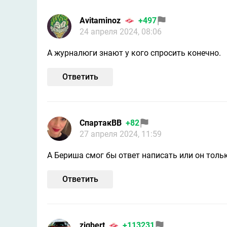
Avitaminoz
+497
24 апреля 2024, 08:06
А журналюги знают у кого спросить конечно.
Ответить
СпартакВВ
+82
27 апреля 2024, 11:59
А Бериша смог бы ответ написать или он тол
Ответить
zigbert
+113231