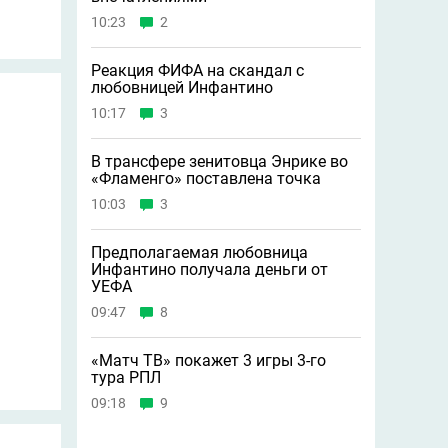
10:23
2
Реакция ФИФА на скандал с
любовницей Инфантино
10:17
3
В трансфере зенитовца Энрике во
«Фламенго» поставлена точка
10:03
3
Предполагаемая любовница
Инфантино получала деньги от
УЕФА
09:47
8
«Матч ТВ» покажет 3 игры 3-го
тура РПЛ
09:18
9