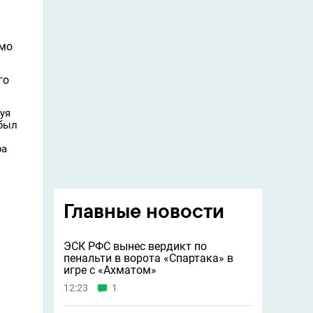
рмо
го
уя
 был
ра
Главные новости
ЭСК РФС вынес вердикт по
пенальти в ворота «Спартака» в
игре с «Ахматом»
12:23
1