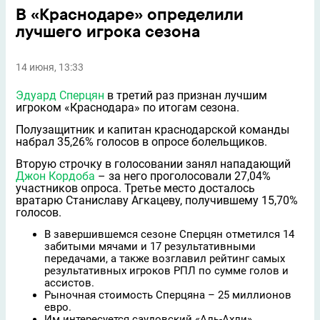
В «Краснодаре» определили
лучшего игрока сезона
14 июня, 13:33
Эдуард Сперцян
в третий раз признан лучшим
игроком «Краснодара» по итогам сезона.
Полузащитник и капитан краснодарской команды
набрал 35,26% голосов в опросе болельщиков.
Вторую строчку в голосовании занял нападающий
Джон Кордоба
– за него проголосовали 27,04%
участников опроса. Третье место досталось
вратарю Станиславу Агкацеву, получившему 15,70%
голосов.
В завершившемся сезоне Сперцян отметился 14
забитыми мячами и 17 результативными
передачами, а также возглавил рейтинг самых
результативных игроков РПЛ по сумме голов и
ассистов.
Рыночная стоимость Сперцяна – 25 миллионов
евро.
Им интересуется саудовский «Аль-Ахли».