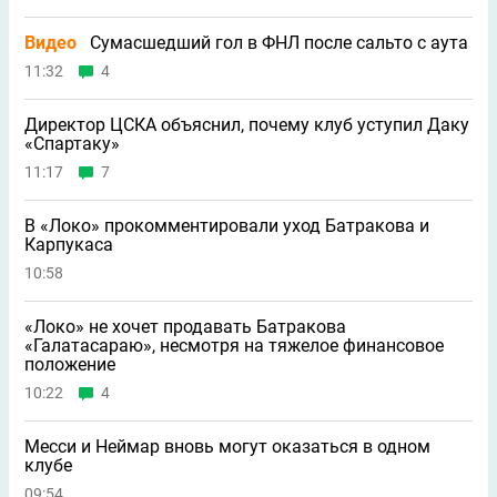
Видео
Сумасшедший гол в ФНЛ после сальто с аута
11:32
4
Директор ЦСКА объяснил, почему клуб уступил Даку
«Спартаку»
11:17
7
В «Локо» прокомментировали уход Батракова и
Карпукаса
10:58
«Локо» не хочет продавать Батракова
«Галатасараю», несмотря на тяжелое финансовое
положение
10:22
4
Месси и Неймар вновь могут оказаться в одном
клубе
09:54