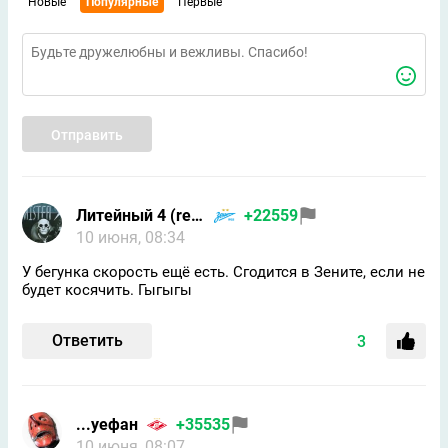
Новые
Популярные
Первые
Отправить
Литейный 4 (returned)
+22559
10 июня, 08:34
У бегунка скорость ещё есть. Сгодится в Зените, если не
будет косячить. Гыгыгы
Ответить
3
...уефан
+35535
10 июня, 08:07