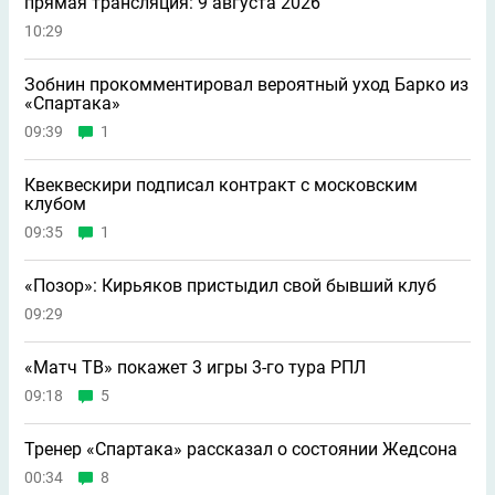
прямая трансляция: 9 августа 2026
10:29
Зобнин прокомментировал вероятный уход Барко из
«Спартака»
09:39
1
Квеквескири подписал контракт с московским
клубом
09:35
1
«Позор»: Кирьяков пристыдил свой бывший клуб
09:29
«Матч ТВ» покажет 3 игры 3-го тура РПЛ
09:18
5
Тренер «Спартака» рассказал о состоянии Жедсона
00:34
8