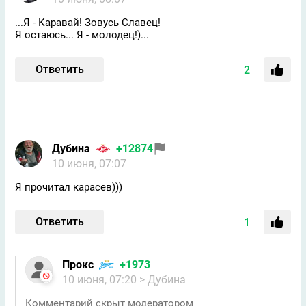
...Я - Каравай! Зовусь Славец!
Я остаюсь... Я - молодец!)...
Ответить
2
Дубина
+12874
10 июня, 07:07
Я прочитал карасев)))
Ответить
1
Прокс
+1973
10 июня, 07:20
> Дубина
Комментарий скрыт модератором