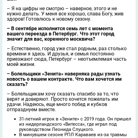
– Я на цифры не смотрю – наверное, этого и не
нужно делать. У меня все хорошо, слава Богу, жив
здоров! Готовлюсь к новому сезону.
– В сентябре исполнится семь лет с момента
вашего переезда в Петербург. Что этот город
значит для вас, коренного москвича?
– Естественно, город уже стал родным, раз столько
времени я здесь. И друзья, и семья постоянно
приезжают сюда, Петербург – неотъемлемая часть
моей жизни.
– Болельщики «Зенита» наверняка рады узнать
новость о вашем контракте. Что вам хочется им
сказать?
– Болельщикам хочу сказать спасибо за то, что
верят и доверяют. Просто хочется пожелать им
удачи. Надеюсь, еще много побед и кубков
отпразднуем вместе.
31-летний игрок в «Зените» с 2019 года. Он пришел
из нидерландского «Витесса», где играл под
руководством Леонида Слуцкого.
В минувшем сезоне РПЛ Караваев из-за травмы