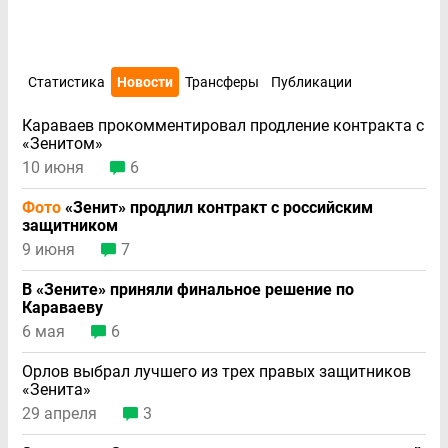
Статистика
Новости
Трансферы
Публикации
Караваев прокомментировал продление контракта с
«Зенитом»
10 июня
6
Фото
«Зенит» продлил контракт с российским
защитником
9 июня
7
В «Зените» приняли финальное решение по
Караваеву
6 мая
6
Орлов выбрал лучшего из трех правых защитников
«Зенита»
29 апреля
3