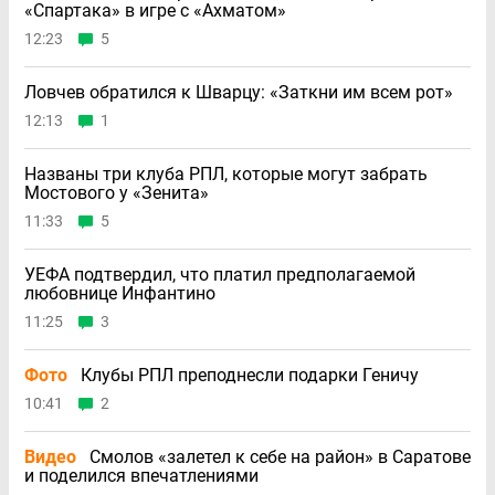
«Спартака» в игре с «Ахматом»
12:23
5
Ловчев обратился к Шварцу: «Заткни им всем рот»
12:13
1
Названы три клуба РПЛ, которые могут забрать
Мостового у «Зенита»
11:33
5
УЕФА подтвердил, что платил предполагаемой
любовнице Инфантино
11:25
3
Фото
Клубы РПЛ преподнесли подарки Геничу
10:41
2
Видео
Смолов «залетел к себе на район» в Саратове
и поделился впечатлениями