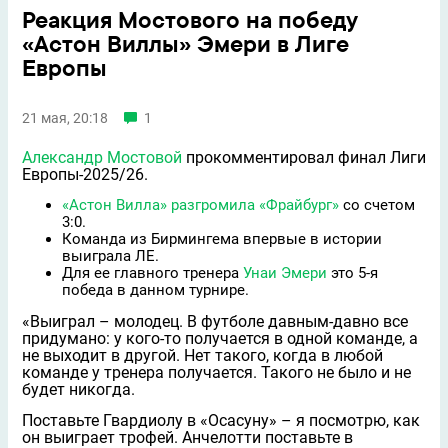
Реакция Мостового на победу
«Астон Виллы» Эмери в Лиге
Европы
21 мая, 20:18
1
Александр Мостовой
прокомментировал финал Лиги
Европы-2025/26.
«Астон Вилла»
разгромила
«Фрайбург»
со счетом
3:0.
Команда из Бирмингема впервые в истории
выиграла ЛЕ.
Для ее главного тренера
Унаи Эмери
это 5-я
победа в данном турнире.
«Выиграл – молодец. В футболе давным-давно все
придумано: у кого-то получается в одной команде, а
не выходит в другой. Нет такого, когда в любой
команде у тренера получается. Такого не было и не
будет никогда.
Поставьте Гвардиолу в «Осасуну» – я посмотрю, как
он выиграет трофей. Анчелотти поставьте в