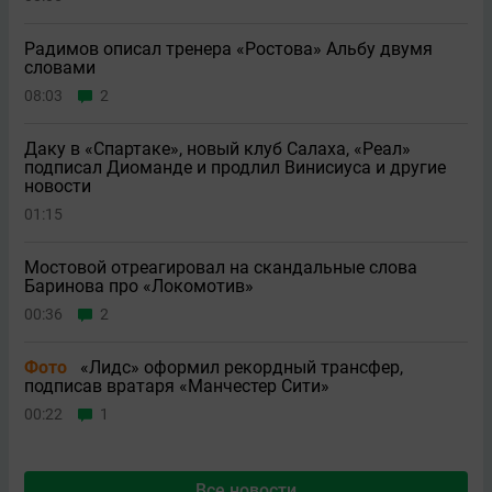
Радимов описал тренера «Ростова» Альбу двумя
словами
08:03
2
Даку в «Спартаке», новый клуб Салаха, «Реал»
подписал Диоманде и продлил Винисиуса и другие
новости
01:15
Мостовой отреагировал на скандальные слова
Баринова про «Локомотив»
00:36
2
Фото
«Лидс» оформил рекордный трансфер,
подписав вратаря «Манчестер Сити»
00:22
1
Все новости