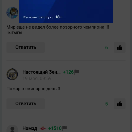
Юбиляр
+5801
19 мая, 09:45
Мир еще не видел более позорного чемпиона !!!
Гыгыгы.
Ответить
6
Настоящий Зенитовец
+126
19 мая, 09:59
Пожар в свинарне день 3
Ответить
5
Номэд
+1510