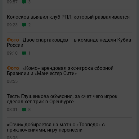
09:57
3
Колосков выявил клуб РПЛ, который разваливается
09:23
2
Фото
Двое спартаковцев – в команде недели Кубка
России
09:10
1
Фото
«Комо» арендовал экс-игрока сборной
Бразилии и «Манчестер Сити»
08:55
Тесть Глушенкова объяснил, за счет чего игрок
сделал хет-трик в Оренбурге
08:31
8
«Сочи» добирается на матч с «Торпедо» с
приключениями, игру перенесли
08:05