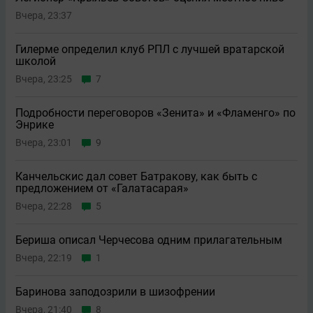
Вчера, 23:37
Гилерме определил клуб РПЛ с лучшей вратарской
школой
Вчера, 23:25
7
Подробности переговоров «Зенита» и «Фламенго» по
Энрике
Вчера, 23:01
9
Канчельскис дал совет Батракову, как быть с
предложением от «Галатасарая»
Вчера, 22:28
5
Бериша описал Черчесова одним прилагательным
Вчера, 22:19
1
Баринова заподозрили в шизофрении
Вчера, 21:40
8