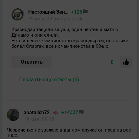
Настоящий Зенитовец
+126
19 мая, 09:56
> ziborock
Краснодар тащили за уши, один честный матч с
Динамо и они слили.
Есть и левее: чемпионство краснодыра и, по логике
болел Спартак, все их чемпионства в 90-ых
Ответить
8
Показать еще ответы (5)
anatolich72
+14337
19 мая, 09:18
Червиченко не уважаю.в данном случае он прав на все
100%