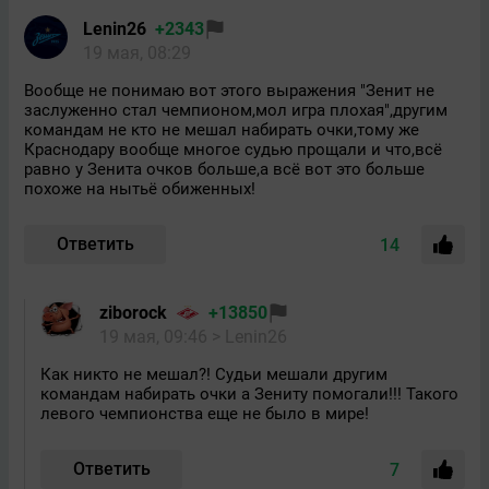
Lenin26
+2343
19 мая, 08:29
Вообще не понимаю вот этого выражения "Зенит не
заслуженно стал чемпионом,мол игра плохая",другим
командам не кто не мешал набирать очки,тому же
Краснодару вообще многое судью прощали и что,всё
равно у Зенита очков больше,а всё вот это больше
похоже на нытьё обиженных!
Ответить
14
ziborock
+13850
19 мая, 09:46
> Lenin26
Как никто не мешал?! Судьи мешали другим
командам набирать очки а Зениту помогали!!! Такого
левого чемпионства еще не было в мире!
Ответить
7