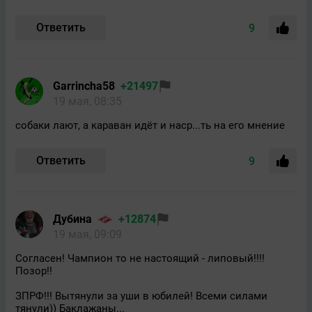
Ответить
9
Garrincha58
+21497
19 мая, 08:35
собаки лают, а караван идёт и наср...ть на его мнение
Ответить
9
Дубина
+12874
19 мая, 09:09
Согласен! Чампион то не настоящий - липовый!!!!
Позор!!
ЗПРФ!!! Вытянули за уши в юбилей! Всеми силами
тянули)) Баклажаны...