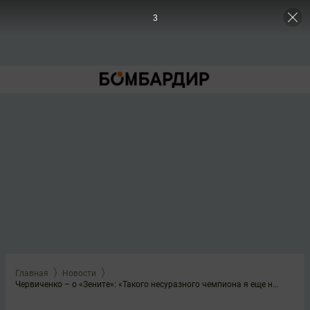
2
Главная
Новости
Червиченко – о «Зените»: «Такого несуразного чемпиона я ещe не видел»