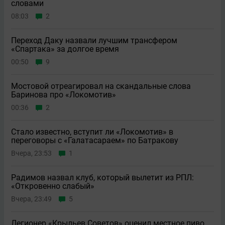
словами
08:03
2
Переход Даку назвали лучшим трансфером
«Спартака» за долгое время
00:50
9
Мостовой отреагировал на скандальные слова
Баринова про «Локомотив»
00:36
2
Стало известно, вступит ли «Локомотив» в
переговоры с «Галатасараем» по Батракову
Вчера, 23:53
1
Радимов назвал клуб, который вылетит из РПЛ:
«Откровенно слабый»
Вчера, 23:49
5
Легионер «Крыльев Советов» оценил местное пиво