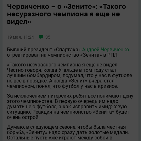
Червиченко – о «Зените»: «Такого
несуразного чемпиона я ещe не
видел»
19 мая, 11:24
35
Бывший президент «Спартака»
Андрей Червиченко
отреагировал на чемпионство «Зенита» в РПЛ.
«Такого несуразного чемпиона я ещe не видел.
Честно говоря, когда Угальде в том году стал
лучшим бомбардиром, подумал, что у нас в футболе
не всe в порядке. А когда «Зенит» вчера стал
чемпионом, понял, что футбол у нас в кризисе.
За исключением питерских ребят все понимают цену
этого чемпионства. В первую очередь им надо
думать не о футболе, а как исправить имиджевую
ситуацию. Реакция на чемпионство «Зенита» будет
очень острой.
Думаю, в следующем сезоне, чтобы была честная
борьба, «Зениту» надо сразу дать золотые медали.
Остальные пусть уже играют между собой в