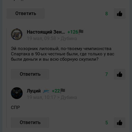
Ответить
8
Настоящий Зенитовец
+126
19 мая, 09:58
> Дубина
Эй позорник липовый, по-твоему чемпионства
Спартака в 90-ых честные были, где только у вас
были деньги и вы всю сборную скупили?
Ответить
7
Луций
+22
19 мая, 10:17
> Дубина
СПР
Ответить
5