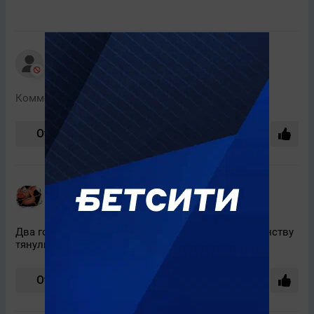
Прокс
+1973
19 мая, 09:51
Комментарий скрыт модератором
Ответить
7
ziborock
+13850
19 мая, 09:47
Два года "репку" из болота к юбилейному чемпионству
тянули!)
Ответить
6