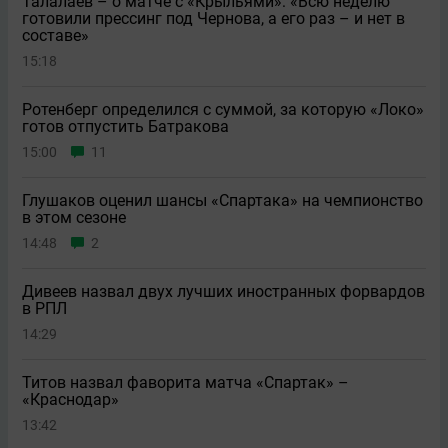
Талалаев – о матче с «Крыльями»: «Всю неделю
готовили прессинг под Чернова, а его раз – и нет в
составе»
15:18
Ротенберг определился с суммой, за которую «Локо»
готов отпустить Батракова
15:00
11
Глушаков оценил шансы «Спартака» на чемпионство
в этом сезоне
14:48
2
Дивеев назвал двух лучших иностранных форвардов
в РПЛ
14:29
Титов назвал фаворита матча «Спартак» –
«Краснодар»
13:42