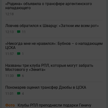
«Родина» объявила о трансфере аргентинского
нападающего
12:18
Ловчев обратился к Шварцу: «Заткни им всем рот»
12:13
11
«Никогда мне не нравился»: Бубнов – о нападающем
ЦСКА
11:57
1
Названы три клуба РПЛ, которые могут забрать
Мостового у «Зенита»
11:33
6
Пономарев оценил трансфер Дзюбы в ЦСКА
11:01
4
Фото
Клубы РПЛ преподнесли подарки Геничу