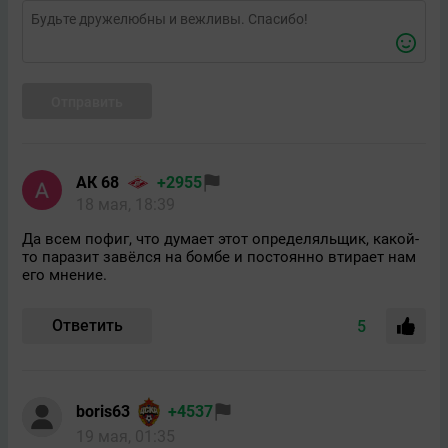
Отправить
АК 68
+2955
18 мая, 18:39
Да всем пофиг, что думает этот определяльщик, какой-
то паразит завёлся на бомбе и постоянно втирает нам
его мнение.
Ответить
5
boris63
+4537
19 мая, 01:35