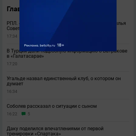
Главные новости
РПЛ. «Балтика» на выезде легко обыграла «Крылья
Советов» (2:0)
17:34
5
В Турции дали подробную информацию о Батракове
в «Галатасарае»
17:20
Угальде назвал единственный клуб, о котором он
думает
16:34
Соболев рассказал о ситуации с сыном
16:22
5
Даку поделился впечатлениями от первой
тренировки «Спартака»