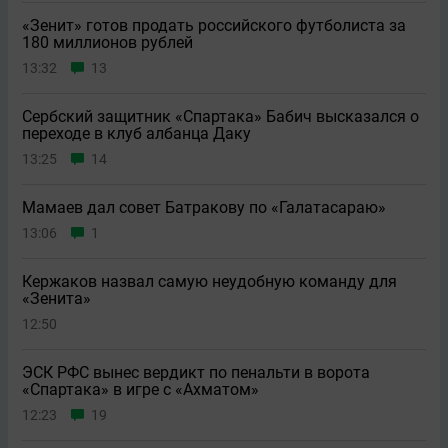
«Зенит» готов продать российского футболиста за
180 миллионов рублей
13:32
13
Сербский защитник «Спартака» Бабич высказался о
переходе в клуб албанца Даку
13:25
14
Мамаев дал совет Батракову по «Галатасараю»
13:06
1
Кержаков назвал самую неудобную команду для
«Зенита»
12:50
ЭСК РФС вынес вердикт по пенальти в ворота
«Спартака» в игре с «Ахматом»
12:23
19