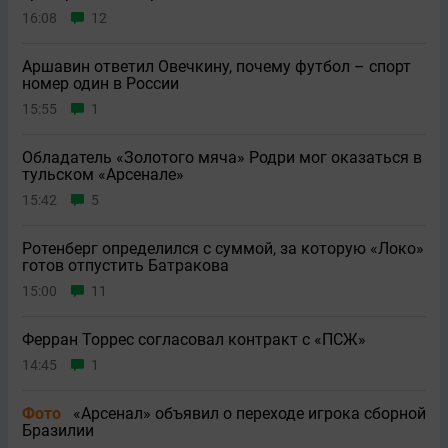
16:08
12
Аршавин ответил Овечкину, почему футбол – спорт
номер один в России
15:55
1
Обладатель «Золотого мяча» Родри мог оказаться в
тульском «Арсенале»
15:42
5
Ротенберг определился с суммой, за которую «Локо»
готов отпустить Батракова
15:00
11
Ферран Торрес согласовал контракт с «ПСЖ»
14:45
1
Фото
«Арсенал» объявил о переходе игрока сборной
Бразилии