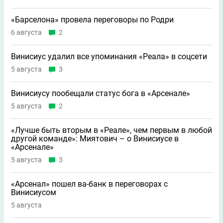
«Барселона» провела переговоры по Родри
6 августа
2
Винисиус удалил все упоминания «Реала» в соцсети
5 августа
3
Винисиусу пообещали статус бога в «Арсенале»
5 августа
2
«Лучше быть вторым в «Реале», чем первым в любой
другой команде»: Миятович – о Винисиусе в
«Арсенале»
5 августа
3
«Арсенал» пошел ва-банк в переговорах с
Винисиусом
5 августа