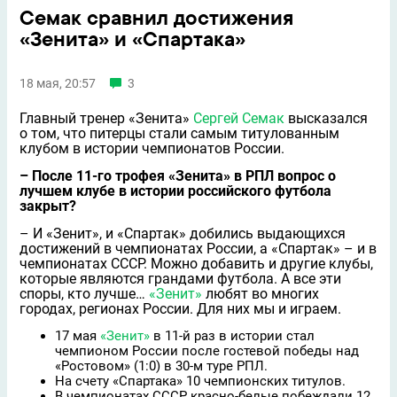
Семак сравнил достижения
«Зенита» и «Спартака»
18 мая, 20:57
3
Главный тренер «Зенита»
Сергей Семак
высказался
о том, что питерцы стали самым титулованным
клубом в истории чемпионатов России.
– После 11-го трофея «Зенита» в РПЛ вопрос о
лучшем клубе в истории российского футбола
закрыт?
– И «Зенит», и «Спартак» добились выдающихся
достижений в чемпионатах России, а «Спартак» – и в
чемпионатах СССР. Можно добавить и другие клубы,
которые являются грандами футбола. А все эти
споры, кто лучше…
«Зенит»
любят во многих
городах, регионах России. Для них мы и играем.
17 мая
«Зенит»
в 11-й раз в истории стал
чемпионом России после гостевой победы над
«Ростовом» (1:0) в 30-м туре РПЛ.
На счету «Спартака» 10 чемпионских титулов.
В чемпионатах СССР красно-белые побеждали 12