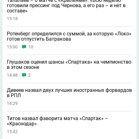
Талалаев – о матче с «Крыльями»: «Всю неделю
готовили прессинг под Чернова, а его раз – и нет в
составе»
15:18
Ротенберг определился с суммой, за которую «Локо»
готов отпустить Батракова
15:00
10
Глушаков оценил шансы «Спартака» на чемпионство
в этом сезоне
14:48
2
Дивеев назвал двух лучших иностранных форвардов
в РПЛ
14:29
Титов назвал фаворита матча «Спартак» –
«Краснодар»
13:42