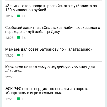
«Зенит» готов продать российского футболиста за
180 миллионов рублей
13:32
11
Сербский защитник «Спартака» Бабич высказался о
переходе в клуб албанца Даку
13:25
14
Мамаев дал совет Батракову по «Галатасараю»
13:06
1
Кержаков назвал самую неудобную команду для
«Зенита»
12:50
ЭСК РФС вынес вердикт по пенальти в ворота
«Спартака» в игре с «Ахматом»
12:23
19