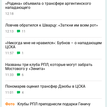
«Родина» объявила о трансфере аргентинского
нападающего
12:18
Ловчев обратился к Шварцу: «Заткни им всем рот»
12:13
11
«Никогда мне не нравился»: Бубнов – о нападающем
ЦСКА
11:57
1
Названы три клуба РПЛ, которые могут забрать
Мостового у «Зенита»
11:33
6
Пономарев оценил трансфер Дзюбы в ЦСКА
11:01
4
Фото
Клубы РПЛ преподнесли подарки Геничу