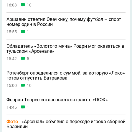
16:08
10
Аршавин ответил Овечкину, почему футбол – спорт
номер один в России
15:55
1
Обладатель «Золотого мяча» Родри мог оказаться в
тульском «Арсенале»
15:42
5
Ротенберг определился с суммой, за которую «Локо»
готов отпустить Батракова
15:00
10
Ферран Торрес согласовал контракт с «ПСЖ»
14:45
1
Фото
«Арсенал» объявил о переходе игрока сборной
Бразилии