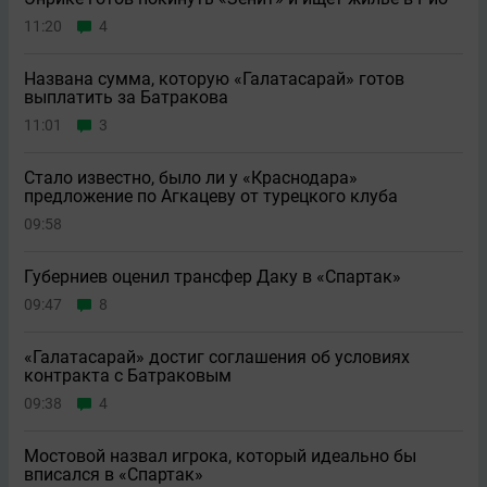
11:20
4
Названа сумма, которую «Галатасарай» готов
выплатить за Батракова
11:01
3
Стало известно, было ли у «Краснодара»
предложение по Агкацеву от турецкого клуба
09:58
Губерниев оценил трансфер Даку в «Спартак»
09:47
8
«Галатасарай» достиг соглашения об условиях
контракта с Батраковым
09:38
4
Мостовой назвал игрока, который идеально бы
вписался в «Спартак»