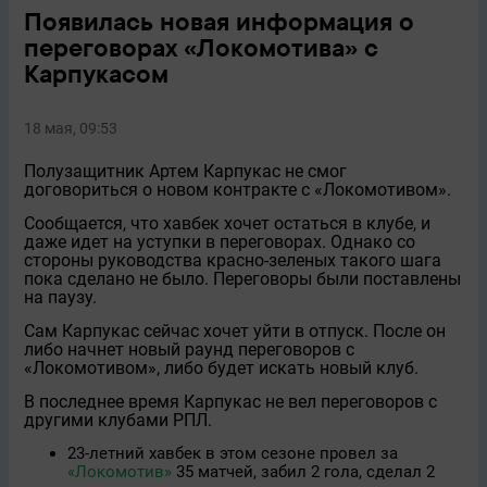
Появилась новая информация о
переговорах «Локомотива» с
Карпукасом
18 мая, 09:53
Полузащитник Артeм Карпукас не смог
договориться о новом контракте с «Локомотивом».
Сообщается, что хавбек хочет остаться в клубе, и
даже идет на уступки в переговорах. Однако со
стороны руководства красно-зеленых такого шага
пока сделано не было. Переговоры были поставлены
на паузу.
Сам Карпукас сейчас хочет уйти в отпуск. После он
либо начнeт новый раунд переговоров с
«Локомотивом», либо будет искать новый клуб.
В последнее время Карпукас не вeл переговоров с
другими клубами РПЛ.
23-летний хавбек в этом сезоне провел за
«Локомотив»
35 матчей, забил 2 гола, сделал 2