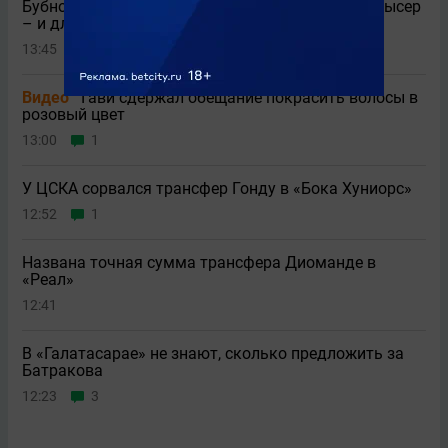
Бубнов – про слова Пальцева: «Ещe раз такой высер
– и для него очень плохо кончится это»
13:45
6
Видео
Гави сдержал обещание покрасить волосы в
розовый цвет
13:00
1
У ЦСКА сорвался трансфер Гонду в «Бока Хуниорс»
12:52
1
Названа точная сумма трансфера Диоманде в
«Реал»
12:41
В «Галатасарае» не знают, сколько предложить за
Батракова
12:23
3