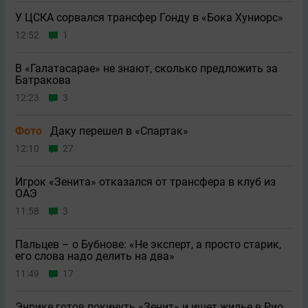
У ЦСКА сорвался трансфер Гонду в «Бока Хуниорс»
12:52
1
В «Галатасарае» не знают, сколько предложить за
Батракова
12:23
3
Фото
Даку перешел в «Спартак»
12:10
27
Игрок «Зенита» отказался от трансфера в клуб из
ОАЭ
11:58
3
Пальцев – о Бубнове: «Не эксперт, а просто старик,
его слова надо делить на два»
11:49
17
Энрике готов покинуть «Зенит» и ищет жилье в Рио