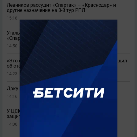
Левников рассудит «Спартак» – «Краснодар» и
другие назначения на 3-й тур РПЛ
15:18
Угальде высказался о возможном уходе из
«Спартака»
14:50
1
«Это справедливое решение»: Заболотный сообщил
об отстранении от футбола из-за допинга
14:23
Даку назвал причину перехода в «Спартак»
14:16
6
У ЦСКА есть 3 кандидата на позицию правого
защитника
14:00
1