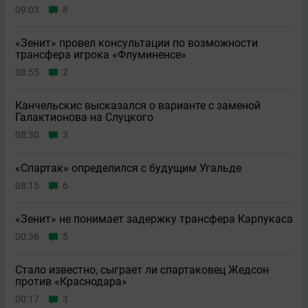
09:03
8
«Зенит» провел консультации по возможности
трансфера игрока «Флуминенсе»
08:55
2
Канчельскис высказался о варианте с заменой
Галактионова на Слуцкого
08:30
3
«Спартак» определился с будущим Угальде
08:15
6
«Зенит» не понимает задержку трансфера Карпукаса
00:36
5
Стало известно, сыграет ли спартаковец Жедсон
против «Краснодара»
00:17
3