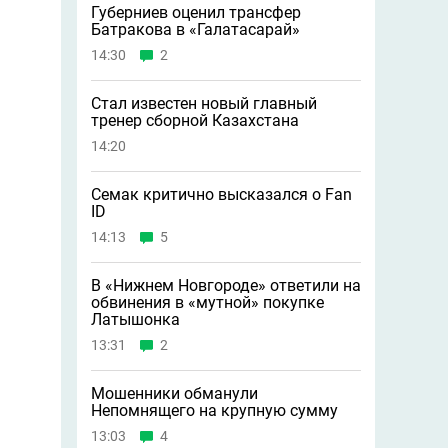
Губерниев оценил трансфер
Батракова в «Галатасарай»
14:30
2
Стал известен новый главный
тренер сборной Казахстана
14:20
Семак критично высказался о Fan
ID
14:13
5
В «Нижнем Новгороде» ответили на
обвинения в «мутной» покупке
Латышонка
13:31
2
Мошенники обманули
Непомнящего на крупную сумму
13:03
4