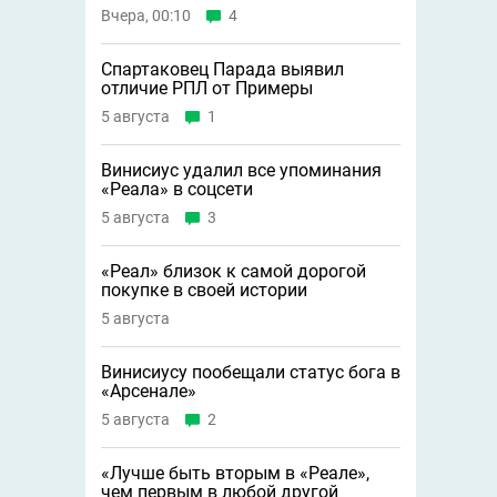
Вчера, 00:10
4
Спартаковец Парада выявил
отличие РПЛ от Примеры
5 августа
1
Винисиус удалил все упоминания
«Реала» в соцсети
5 августа
3
«Реал» близок к самой дорогой
покупке в своей истории
5 августа
Винисиусу пообещали статус бога в
«Арсенале»
5 августа
2
«Лучше быть вторым в «Реале»,
чем первым в любой другой