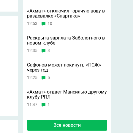
«Ахмат» отключил горячую воду в
раздевалке «Спартака»
12:53
10
Раскрыта зарплата Заболотного в
новом клубе
12:35
3
Сафонов может покинуть «ПСЖ»
через год
12:25
5
«Ахмат» отдает Мансилью другому
клубу РПЛ
11:47
1
Все новости