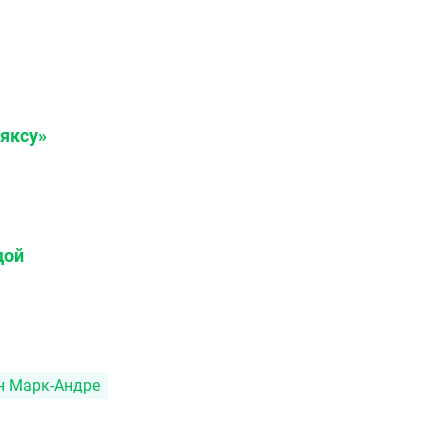
Аяксу»
дой
ен Марк-Андре