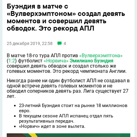
Буэндия в матче с
«Вулверхэмптоном» создал девять
моментов и совершил девять
обводок. Это рекорд АПЛ
25 декабря 2019, 22:58
4
В матче 18-го тура АПЛ против
«Вулверхэмптона»
(
1:2
) футболист
«Норвича»
Эмилиано Буэндия
совершил девять обводок и создал столько же
голевых моментов. Это рекорд чемпионата Англии.
Никогда ранее ни один футболист АПЛ не создавал в
одной встрече девять голевых моментов и не
обводил соперников девять раз. Лига существует 27
лет.
23-летний Буэндия стоит на рынке 18 миллионов
евро.
В текущем сезоне АПЛ испанец отдал пять
результативных передач.
«Норвич» идет в зоне вылета.