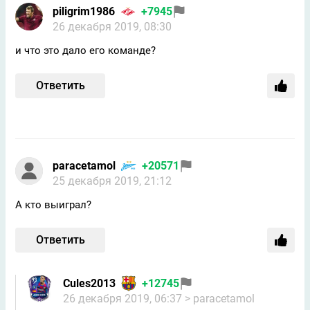
piligrim1986
+7945
26 декабря 2019, 08:30
и что это дало его команде?
Ответить
paracetamol
+20571
25 декабря 2019, 21:12
А кто выиграл?
Ответить
Cules2013
+12745
26 декабря 2019, 06:37
> paracetamol