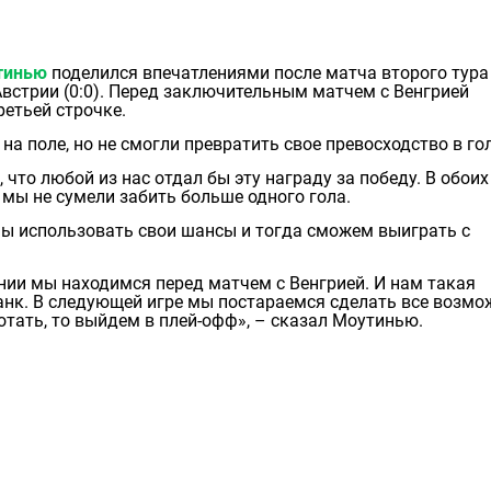
тинью
поделился впечатлениями после матча второго тура
встрии (0:0). Перед заключительным матчем с Венгрией
ретьей строчке.
а поле, но не смогли превратить свое превосходство в го
, что любой из нас отдал бы эту награду за победу. В обоих
 мы не сумели забить больше одного гола.
ы использовать свои шансы и тогда сможем выиграть с
нии мы находимся перед матчем с Венгрией. И нам такая
банк. В следующей игре мы постараемся сделать все возмо
отать, то выйдем в плей-офф», – сказал Моутинью.