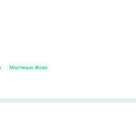
я
Моутинью Жоао