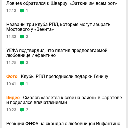
Ловчев обратился к Шварцу: «Заткни им всем рот»
12:13
1
Названы три клуба РПЛ, которые могут забрать
Мостового у «Зенита»
11:33
3
УЕФА подтвердил, что платил предполагаемой
любовнице Инфантино
11:25
3
Фото
Клубы РПЛ преподнесли подарки Геничу
10:41
1
Видео
Смолов «залетел к себе на район» в Саратове
и поделился впечатлениями
10:23
2
Реакция ФИФА на скандал с любовницей Инфантино