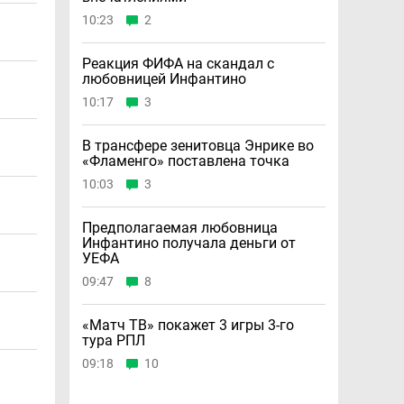
10:23
2
Реакция ФИФА на скандал с
любовницей Инфантино
10:17
3
В трансфере зенитовца Энрике во
«Фламенго» поставлена точка
10:03
3
Предполагаемая любовница
Инфантино получала деньги от
УЕФА
09:47
8
«Матч ТВ» покажет 3 игры 3-го
тура РПЛ
09:18
10