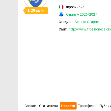
Фрозиноне
€ 29 млн
Серия А 2026/2027
Стадион:
Бенито Стирпе
Сайт:
http://www.frosinonecalci
Состав
Статистика
Новости
Трансферы
Публи