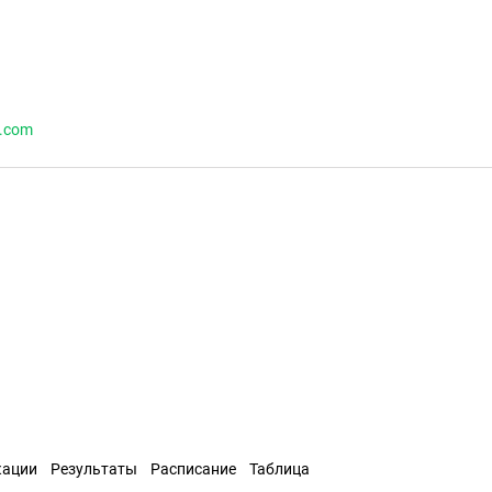
o.com
кации
Результаты
Расписание
Таблица