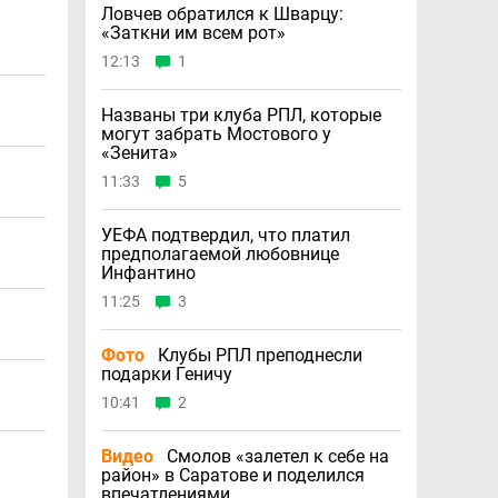
Ловчев обратился к Шварцу:
«Заткни им всем рот»
12:13
1
Названы три клуба РПЛ, которые
могут забрать Мостового у
«Зенита»
11:33
5
УЕФА подтвердил, что платил
предполагаемой любовнице
Инфантино
11:25
3
Фото
Клубы РПЛ преподнесли
подарки Геничу
10:41
2
Видео
Смолов «залетел к себе на
район» в Саратове и поделился
впечатлениями