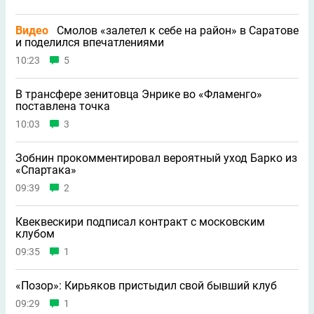
Видео
Смолов «залетел к себе на район» в Саратове
и поделился впечатлениями
10:23
5
В трансфере зенитовца Энрике во «Фламенго»
поставлена точка
10:03
3
Зобнин прокомментировал вероятный уход Барко из
«Спартака»
09:39
2
Квеквескири подписал контракт с московским
клубом
09:35
1
«Позор»: Кирьяков пристыдил свой бывший клуб
09:29
1