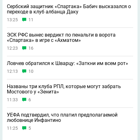
Сербский защитник «Спартака» Бабич высказался о
переходе в клуб албанца Даку
13:25
11
ЭСК РФС вынес вердикт по пенальти в ворота
«Спартака» в игре с «Ахматом»
12:23
16
Ловчев обратился к Шварцу: «Заткни им всем рот»
12:13
10
Названы три клуба РПЛ, которые могут забрать
Мостового у «Зенита»
11:33
6
УЕФА подтвердил, что платил предполагаемой
любовнице Инфантино
11:25
5