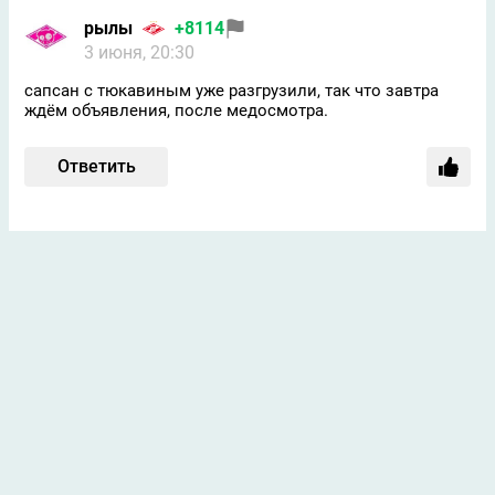
рылы
+8114
3 июня, 20:30
сапсан с тюкавиным уже разгрузили, так что завтра
ждём объявления, после медосмотра.
Ответить