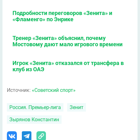
Подробности переговоров «Зенита» и
«Фламенго» по Энрике
Тренер «Зенита» объяснил, почему
Мостовому дают мало игрового времени
Игрок «Зенита» отказался от трансфера в
клуб из ОАЭ
Источник:
«Советский спорт»
Россия. Премьер-лига
Зенит
Зырянов Константин