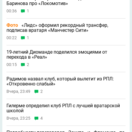
Баринова про «Локомотив»
00:36
1
Фото
«Лидс» оформил рекордный трансфер,
подписав вратаря «Манчестер Сити»
00:22
1
19-летний Диоманде поделился эмоциями от
перехода в «Реал»
00:15
2
Радимов назвал клуб, который вылетит из РПЛ:
«Откровенно слабый»
Вчера, 23:49
2
Гилерме определил клуб РПЛ с лучшей вратарской
школой
Вчера, 23:25
4