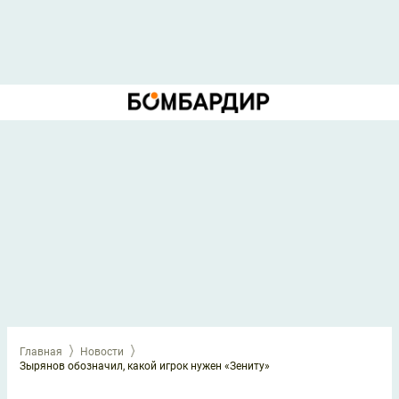
Главная
Новости
Зырянов обозначил, какой игрок нужен «Зениту»