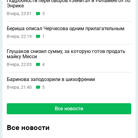
Подробности переговоров «Зенита» и «Фламенго» по
Энрике
Вчера, 23:01
5
Бериша описал Черчесова одним прилагательным
Вчера, 22:19
1
Глушаков снизил сумму, за которую готов продать
майку Месси
Вчера, 22:03
4
Баринова заподозрили в шизофрении
Вчера, 21:40
5
Все новости
Все новости