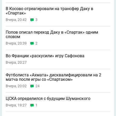
В Косово отреагировали на трансфер Даку в
«Спартак»
Вчера, 20:42
3
Попов описал переход Даку в «Спартак» одним
словом
Вчера, 20:39
2
Во Франции «раскусили» игру Сафонова
Вчера, 20:27
Футболиста «Ахмата» дисквалифицировали на 2
матча после игры со «Спартаком»
Вчера, 20:02
24
ЦСКА определился с будущим Шуманского
Вчера, 19:27
1