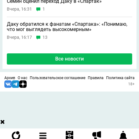
Семин оценил переход Даку в «Спартак»
Вчера, 16:31
1
Даку обратился к фанатам «Спартака»: «Понимаю,
что мог выглядеть высокомерным»
Вчера, 16:17
13
Все новости
Архив
О нас
Пользовательское соглашение
Правила
Политика сайта
18+