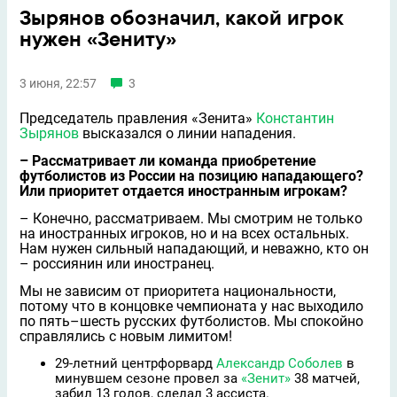
Зырянов обозначил, какой игрок
нужен «Зениту»
3 июня, 22:57
3
Председатель правления «Зенита»
Константин
Зырянов
высказался о линии нападения.
– Рассматривает ли команда приобретение
футболистов из России на позицию нападающего?
Или приоритет отдается иностранным игрокам?
– Конечно, рассматриваем. Мы смотрим не только
на иностранных игроков, но и на всех остальных.
Нам нужен сильный нападающий, и неважно, кто он
– россиянин или иностранец.
Мы не зависим от приоритета национальности,
потому что в концовке чемпионата у нас выходило
по пять–шесть русских футболистов. Мы спокойно
справлялись с новым лимитом!
29-летний центрфорвард
Александр Соболев
в
минувшем сезоне провел за
«Зенит»
38 матчей,
забил 13 голов, сделал 3 ассиста.