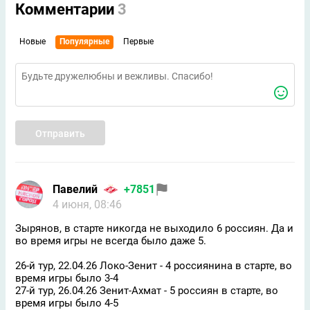
Комментарии
3
Новые
Популярные
Первые
Отправить
Павелий
+7851
4 июня, 08:46
Зырянов, в старте никогда не выходило 6 россиян. Да и
во время игры не всегда было даже 5.
26-й тур, 22.04.26 Локо-Зенит - 4 россиянина в старте, во
время игры было 3-4
27-й тур, 26.04.26 Зенит-Ахмат - 5 россиян в старте, во
время игры было 4-5