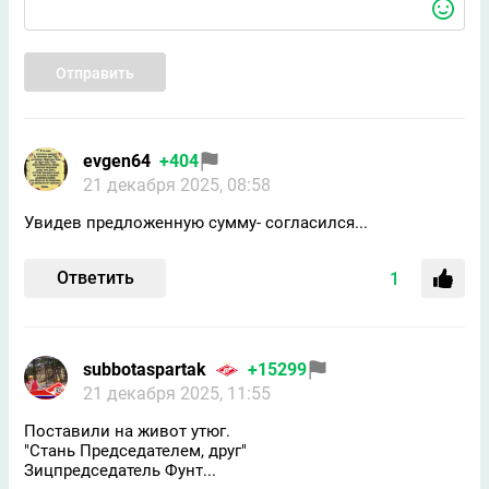
Отправить
evgen64
+404
21 декабря 2025, 08:58
Увидев предложенную сумму- согласился...
Ответить
1
subbotaspartak
+15299
21 декабря 2025, 11:55
Поставили на живот утюг.
"Стань Председателем, друг"
Зицпредседатель Фунт...