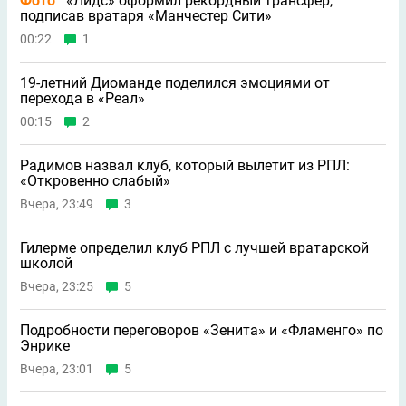
Фото
«Лидс» оформил рекордный трансфер,
подписав вратаря «Манчестер Сити»
00:22
1
19-летний Диоманде поделился эмоциями от
перехода в «Реал»
00:15
2
Радимов назвал клуб, который вылетит из РПЛ:
«Откровенно слабый»
Вчера, 23:49
3
Гилерме определил клуб РПЛ с лучшей вратарской
школой
Вчера, 23:25
5
Подробности переговоров «Зенита» и «Фламенго» по
Энрике
Вчера, 23:01
5