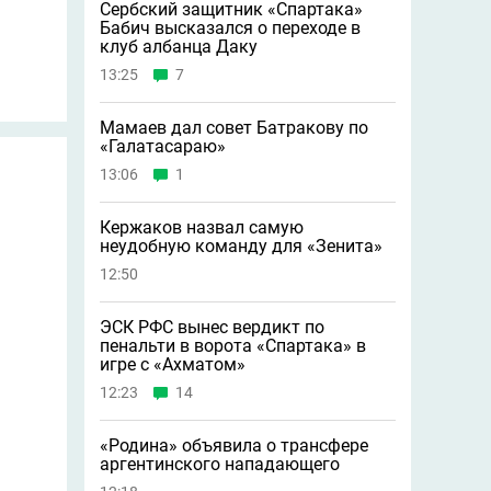
Сербский защитник «Спартака»
Бабич высказался о переходе в
клуб албанца Даку
13:25
7
Мамаев дал совет Батракову по
«Галатасараю»
13:06
1
Кержаков назвал самую
неудобную команду для «Зенита»
12:50
ЭСК РФС вынес вердикт по
пенальти в ворота «Спартака» в
игре с «Ахматом»
12:23
14
«Родина» объявила о трансфере
аргентинского нападающего