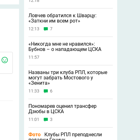
12:18
Ловчев обратился к Шварцу:
«Заткни им всем рот»
12:13
7
«Никогда мне не нравился»:
Бубнов – о нападающем ЦСКА
11:57
Названы три клуба РПЛ, которые
могут забрать Мостового у
«Зенита»
11:33
6
Пономарев оценил трансфер
Дзюбы в ЦСКА
11:01
3
Фото
Клубы РПЛ преподнесли
подарки Геничу