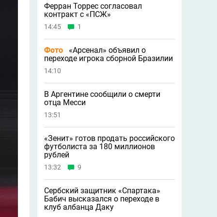
Ферран Торрес согласовал
контракт с «ПСЖ»
14:45
1
Фото
«Арсенал» объявил о
переходе игрока сборной Бразилии
14:10
В Аргентине сообщили о смерти
отца Месси
13:51
«Зенит» готов продать российского
футболиста за 180 миллионов
рублей
13:32
9
Сербский защитник «Спартака»
Бабич высказался о переходе в
клуб албанца Даку