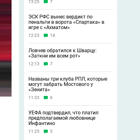
13:25
7
ЭСК РФС вынес вердикт по
пенальти в ворота «Спартака» в
игре с «Ахматом»
12:23
14
Ловчев обратился к Шварцу:
«Заткни им всем рот»
12:13
7
Названы три клуба РПЛ, которые
могут забрать Мостового у
«Зенита»
11:33
6
УЕФА подтвердил, что платил
предполагаемой любовнице
Инфантино
11:25
5