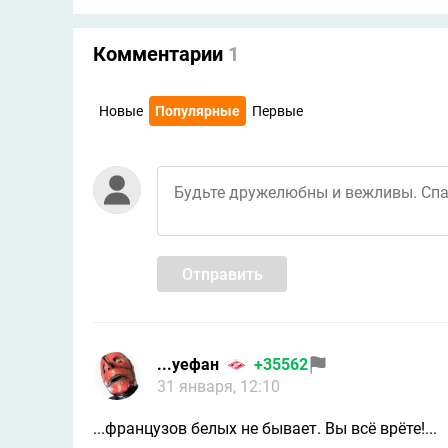
Комментарии
1
Новые
Популярные
Первые
Отправить
...уефан
+35562
31 января, 12:10
...французов белых не бывает. Вы всё врёте!...