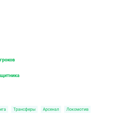
игроков
ащитника
ига
Трансферы
Арсенал
Локомотив