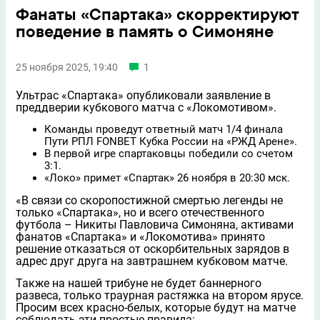
Фанаты «Спартака» скорректируют
поведение в память о Симоняне
25 ноября 2025, 19:40
1
Ультрас «Спартака» опубликовали заявление в
преддверии кубкового матча с «Локомотивом».
Команды проведут ответный матч 1/4 финала
Пути РПЛ FONBET Кубка России на «РЖД Арене».
В первой игре спартаковцы победили со счетом
3:1.
«Локо» примет «Спартак» 26 ноября в 20:30 мск.
«В связи со скоропостижной смертью легенды не
только «Спартака», но и всего отечественного
футбола – Никиты Павловича Симоняна, активами
фанатов «Спартака» и «Локомотива» принято
решение отказаться от оскорбительных зарядов в
адрес друг друга на завтрашнем кубковом матче.
Также на нашей трибуне не будет баннерного
развеса, только траурная растяжка на втором ярусе.
Просим всех красно-белых, которые будут на матче
соблюдать эти простые правила: