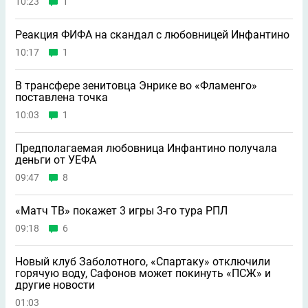
10:23
1
Реакция ФИФА на скандал с любовницей Инфантино
10:17
1
В трансфере зенитовца Энрике во «Фламенго»
поставлена точка
10:03
1
Предполагаемая любовница Инфантино получала
деньги от УЕФА
09:47
8
«Матч ТВ» покажет 3 игры 3-го тура РПЛ
09:18
6
Новый клуб Заболотного, «Спартаку» отключили
горячую воду, Сафонов может покинуть «ПСЖ» и
другие новости
01:03