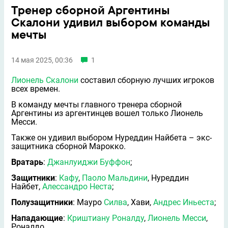
Тренер сборной Аргентины
Скалони удивил выбором команды
мечты
14 мая 2025, 00:36
1
Лионель Скалони
составил сборную лучших игроков
всех времен.
В команду мечты главного тренера сборной
Аргентины из аргентинцев вошел только Лионель
Месси.
Также он удивил выбором Нуреддин Найбета – экс-
защитника сборной Марокко.
Вратарь
:
Джанлуиджи Буффон
;
Защитники
:
Кафу
,
Паоло Мальдини
, Нуреддин
Найбет,
Алессандро Неста
;
Полузащитники
: Мауро
Силва
, Хави,
Андрес Иньеста
;
Нападающие
:
Криштиану Роналду
,
Лионель Месси
,
Роналдо.