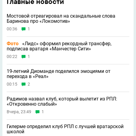
Главные новости
Мостовой отреагировал на скандальные слова
Баринова про «Локомотив»
00:36
1
Фото
«Лидс» оформил рекордный трансфер,
подписав вратаря «Манчестер Сити»
00:22
1
19-летний Диоманде поделился эмоциями от
перехода в «Реал»
00:15
2
Радимов назвал клуб, который вылетит из РПЛ:
«Откровенно слабый»
Вчера, 23:49
1
Гилерме определил клуб РПЛ с лучшей вратарской
школой